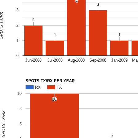
4
4
3
3
3
OTS TX/RX
2
2
2
1
1
1
1
1
0
Jun-2008
Jul-2008
Aug-2008
Sep-2008
Jan-2009
Ma
SPOTS TX/RX PER YEAR
RX
TX
10
10
10
8
SPOTS TX/RX
5
2
2