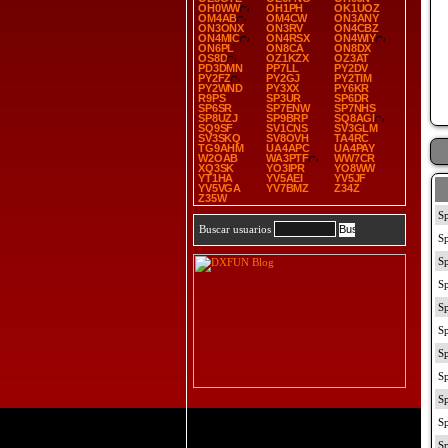
OH0WW
OH1PH
OK1UOZ
OM4AB
OM4CW
ON3ANY
ON3ONX
ON3RV
ON4CBZ
ON4MIC
ON4RSX
ON4WIY
ON6PL
ON8CA
ON8DX
OS8D
OZ1KZX
OZ3AT
PD3DMN
PP7LL
PY2DV
PY2FZ
PY2GJ
PY2TIM
PY2WND
PY3XX
PY6KR
R9PS
SP3UR
SP6DR
SP6SR
SP7ENW
SP7NHS
SP8UZJ
SP9BRP
SQ8AGI
SQ9SF
SV1CNS
SV3GLM
SV3SKQ
SV8OVH
TA4RC
TG9AHM
UA4APC
UA4PAY
W2OAB
WA3PTF
WW7CR
XQ3SK
YO3IPR
YO8WW
YT1HA
YV5AEI
YV5JF
YV5VGA
YV7BMZ
Z34Z
Z35W
Buscar usuarios