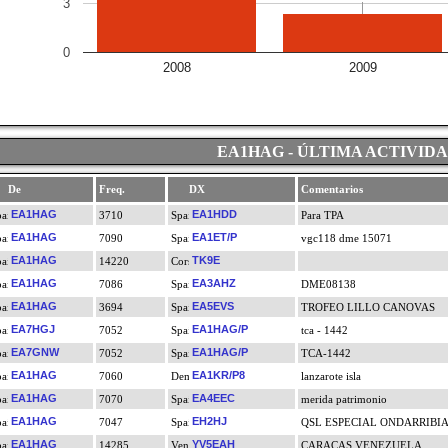
3
0
2008
2009
EA1HAG - ÚLTIMA ACTIVID
De
Freq.
DX
Comentarios
EA1HAG
EA1HDD
3710
Para TPA
EA1HAG
EA1ET/P
7090
vgc118 dme 15071
EA1HAG
TK9E
14220
EA1HAG
EA3AHZ
7086
DME08138
EA1HAG
EA5EVS
3694
TROFEO LILLO CANOVAS
EA7HGJ
EA1HAG/P
7052
tca - 1442
EA7GNW
EA1HAG/P
7052
TCA-1442
EA1HAG
EA1KR/P8
7060
lanzarote isla
EA1HAG
EA4EEC
7070
merida patrimonio
EA1HAG
EH2HJ
7047
QSL ESPECIAL ONDARRIBI
EA1HAG
YV5EAH
14285
CARACAS VENEZUELA