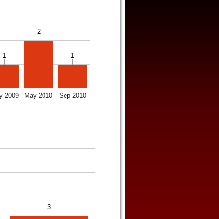
2
2
1
1
1
1
y-2009
May-2010
Sep-2010
3
3