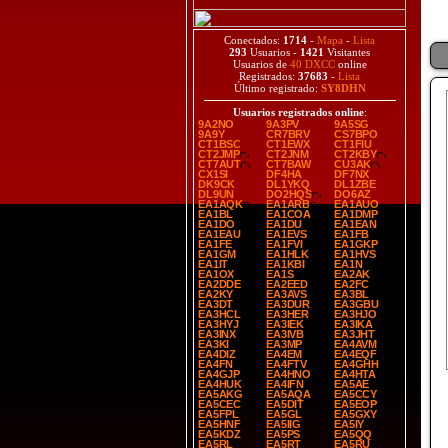
Conectados:
1714
-
Mapa
-
Lista
293
Usuarios -
1421
Visitantes
Usuarios de
40 DXCC
online
Registrados:
37683
-
Lista
Último registrado:
SY8DHN
Usuarios registrados online
:
9A2NO
9A3PV
9A5SG
9A9Y
CR7BRV
CS7BPO
CT1BSC
CT1EWX
CT1FIU
CT2JMP
CT2JNM
CT2KBY
CT7AUT
CT7BAW
CU3AK
CX1SI
DF4HA
DF7NX
DK9CK
DL1YKQ
DL1ZBE
DL9UN
DO2HQS
DO6AZ
EA1AQK
EA1ARB
EA1AUO
EA1BL
EA1COA
EA1DMP
EA1DO
EA1DU
EA1EAN
EA1EAU
EA1EVS
EA1FB
EA1FE
EA1FVI
EA1GKP
EA1GM
EA1HLK
EA1HVS
EA1IT
EA1KBI
EA1N
EA1OX
EA1S
EA2AK
EA2DDE
EA2EED
EA2FC
EA2KY
EA3AVS
EA3BL
EA3DT
EA3DUR
EA3GBU
EA3HCL
EA3HER
EA3HJO
EA3HYJ
EA3IEK
EA3IKA
EA3INX
EA3IVB
EA3JHT
EA3KI
EA3MP
EA4AVM
EA4DIZ
EA4EM
EA4EQF
EA4FN
EA4FTV
EA4GHH
EA4GJP
EA4HNO
EA4HTA
EA4HUK
EA4IFN
EA5AE
EA5AKG
EA5AQA
EA5CCY
EA5CEC
EA5DIT
EA5EOP
EA5FPL
EA5GL
EA5GXY
EA5HNF
EA5IIG
EA5IY
EA5KDZ
EA5PS
EA5QQ
EA5RL
EA5RT
EA5RU