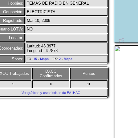
Hobbies:
TEMAS DE RADIO EN GENERAL
Ocupación:
ELECTRICISTA
Registrado:
Mar 10, 2009
suario LOTW:
NO
Locator:
Latitud: 43.3977
Coordenadas:
Longitud: -4.7878
Spots:
TX:
15
-
Mapa
RX:
2
-
Mapa
DXCC
XCC Trabajados
Puntos
Confirmados
1
0
11
Ver gráficas y estadísticas de EA1HAG