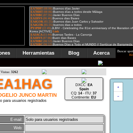
Buscar spot
ones
Herramientas
Blog
Acerca
Bú
Visitas:
3262
EA1HAG
DXCC:
EA
+
Spain
CQ:
14
- ITU:
37
OGELIO JUNCO MARTIN
−
Continente:
EU
o para usuarios registrados
E-mail:
Solo para usuarios registrados
Web: