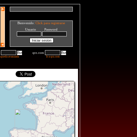
Bienvenido:
Click para registrarse
Usuario Password
qrz.com
squeda avanzada
Ir a qrz.com