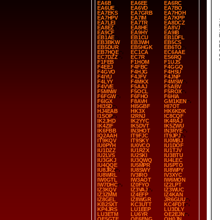
EA6B
EA6EE
EA6RC
EA6UE
EA6VD
EA7BO
EA7EKS
EA7GRB
EA7HOH
EA7HPV
EA7IM
EA7KPP
SP
EA7LEI
EA7TR
EA8DCZ
EA8EZ
EA8HE
EA8VJ
EA9CF
EA9HY
EA9IB
EB1AE
EB1CU
EB1DFL
EB3BKW
EB3WH
EB5CS
EB5DUR
EB5HGK
EB6TO
EB7HQE
EC1CA
EC6AAE
EC7DZZ
EC7R
ES6RQ
F1FEB
F1HOM
F1UJS
F4EEJ
F4FBC
F4GGQ
F4GVO
F4HJG
F4HSU
F4IYU
F4JFV
F4JNP
F4LYY
F4MKX
F4MSW
F4VVE
F5AAJ
F5ABV
F5MNW
F5OCL
F5ROX
F6FGW
F6FHO
F6HIA
F6IGX
F8AVH
GM1KEN
HI3SD
HI5GBF
HI7OT
HJ4EAB
HK3X
HK6KDK
I1SOP
I2RNJ
IC8CQF
IK2JHD
IK2YYC
IK4RAJ
IK4ZIF
IK5DVT
IK5ZWU
IK6FBB
IN3HOT
IN3RYE
IQ2AAH
IT9FJC
IT9JPJ
IT9KQV
IT9SKY
IU0MBJ
IU0PYH
IU0VCO
IU1DOF
IU1DZZ
IU1RZX
IU1TJV
IU2LVS
IU2SKI
IU3BTU
IU3GKJ
IU3QWQ
IU4LEC
IU4QQE
IU5MPR
IU5PTO
IU8JRZ
IU8SWY
IU8WPY
IU8WRL
IV3IRO
IV3XYC
IW0GTL
IW3AOT
IW6MON
IW7DHC
IZ0FYO
IZ2LPT
IZ3KQV
IZ3VAJ
IZ3WUC
IZ3ZMM
IZ4EFP
IZ4KAN
IZ8GEL
IZ8WGR
JR6GUU
KB2SXT
KC3UTT
KC4FDT
KP4JRS
LU1EEP
LU3DLY
LU3ETM
LU6YR
OE2EJN
OE5GTE
OE6FNG
OH0JN