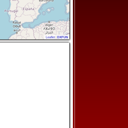
Leaflet
|
DXFUN