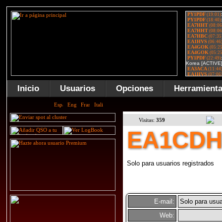
Inicio
Usuarios
Opciones
Herramient
Visitas:
359
EA1CD
Solo para usuarios registrados
E-mail:
Solo para usua
Web: