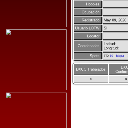
Hobbies:
Ocupación:
Registrado:
May 09, 2026
Usuario LOTW:
SÍ
Locator:
Latitud:
Coordenadas:
Longitud:
Spots:
TX:
10
-
Mapa
R
DX
DXCC Trabajados
Confir
0
0