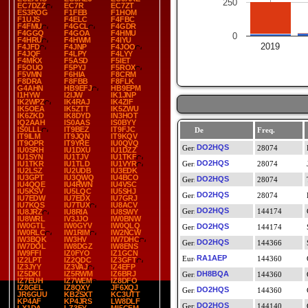
250
EC7DZZ
EC7R
EC7ZT
ES3ROG
F1FEB
F1HOM
F1UJS
F4ELC
F4FBC
F4FMU
F4GCL
F4GDR
F4GGQ
F4GOA
F4HMU
0
F4HRU
F4HWM
F4IYU
2019
F4JFD
F4JNP
F4JOO
F4JQF
F4LPY
F4LYY
F4MKX
F5ASD
F5IET
F5OUO
F5PYJ
F5ROX
F5VMN
F6HIA
F8CRM
F8DRA
F8FBB
F8FLK
G4AHN
HB9EFJ
HB9EPM
I1HYW
I2IJW
IK1JNP
IK2WPZ
IK4RAJ
IK4ZIF
IK5OEA
IK5ZTT
IK5ZWU
IK6ZKD
IK8DYD
IN3HOT
IQ2AAH
IS0AAS
IS0BYY
IS0LLL
IT9BEZ
IT9FJC
De
Freq.
IT9ILM
IT9JQN
IT9KQV
IT9OPR
IT9YRE
IU0QVQ
DO2HQS
28074
IU0SRH
IU1DXU
IU1DZZ
IU1SYN
IU1TJV
IU1TKF
DO2HQS
IU1TKR
IU1TLD
IU1VYR
28074
IU2LSZ
IU2UDB
IU3EDK
IU3GPT
IU3QWQ
IU4BCO
DO2HQS
28074
IU4QQE
IU4RWN
IU4VSC
IU5KSV
IU5LQC
IU5SHJ
DO2HQS
28074
IU7EDW
IU7EDX
IU7GRJ
IU7KQS
IU7TUX
IU8ACV
DO2HQS
144174
IU8JRZ
IU8RIA
IU8SWY
IU8WRL
IV3JJO
IW0BNW
IW0GTL
IW0GYV
IW0QLQ
DO2HQS
144174
IW0RLC
IW1RIM
IW2NCW
IW3BQK
IW3HV
IW7DHC
DO2HQS
144366
IW7DOL
IW8DGZ
IW8ENS
IW9FFI
IZ0FYO
IZ1GCN
RA1AEP
144360
IZ2LPT
IZ2QDC
IZ3GFT
IZ3JYY
IZ3VAJ
IZ4EFP
IZ5DKI
IZ5RWM
IZ6BRJ
DH8BQA
144360
IZ7EUH
IZ7WEM
IZ8DFO
IZ8GEL
IZ8QXY
JF6XQJ
DO2HQS
144360
JR6GUU
KB2SXT
KC3UTT
KP4AF
KP4JRS
LW8DLF
DO2HQS
144140