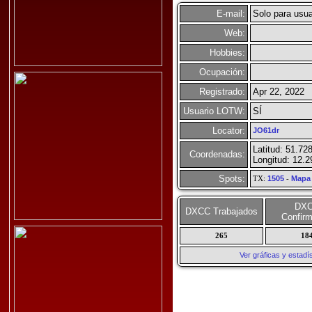
E-mail:
Solo para usua
Web:
Hobbies:
Ocupación:
Registrado:
Apr 22, 2022
Usuario LOTW:
SÍ
Locator:
JO61dr
Latitud: 51.72
Coordenadas:
Longitud: 12.
Spots:
TX:
1505
-
Mapa
DX
DXCC Trabajados
Confir
265
18
Ver gráficas y esta