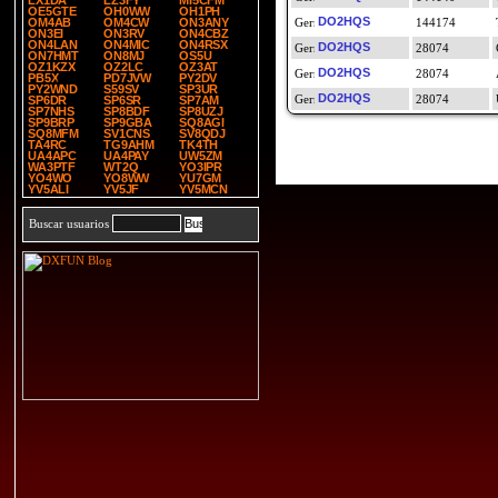
LX1DA
LZ3FY
MI5CFM
OE5GTE
OH0WW
OH1PH
DO2HQS
OM4AB
OM4CW
ON3ANY
144174
ON3EI
ON3RV
ON4CBZ
ON4LAN
ON4MIC
ON4RSX
DO2HQS
28074
ON7HMT
ON8MJ
OS5U
OZ1KZX
OZ2LC
OZ3AT
DO2HQS
28074
PB5X
PD7JVW
PY2DV
PY2WND
S59SV
SP3UR
DO2HQS
28074
SP6DR
SP6SR
SP7AM
SP7NHS
SP8BDF
SP8UZJ
SP9BRP
SP9GBA
SQ8AGI
SQ8MFM
SV1CNS
SV8QDJ
TA4RC
TG9AHM
TK4TH
UA4APC
UA4PAY
UW5ZM
WA3PTF
WT2Q
YO3IPR
YO4WO
YO8WW
YU7GM
YV5ALI
YV5JF
YV5MCN
Buscar usuarios