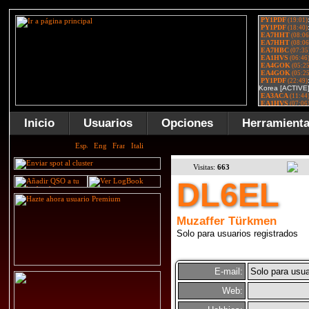
Inicio
Usuarios
Opciones
Herramient
Visitas:
663
DL6EL
Muzaffer Türkmen
Solo para usuarios registrados
E-mail:
Solo para usua
Web: