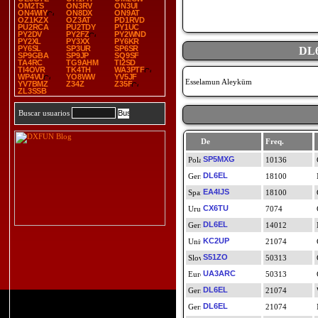
OM2TS
ON3RV
ON3UI
ON4WIY
ON8DX
ON9AT
OZ1KZX
OZ3AT
PD1RVD
PU2RCA
PU2TDY
PY1UC
PY2DV
PY2FZ
PY2WND
PY2XL
PY3XX
PY6KR
PY6SL
SP3UR
SP6SR
DL
SP9GBA
SP9JP
SQ9SF
TA4RC
TG9AHM
TI2SD
TI4OVR
TK4TH
WA3PTF
WP4VU
YO8WW
YV5JF
Esselamun Aleyküm
YV7BMZ
Z34Z
Z35F
ZL3SSB
Buscar usuarios
De
Freq.
SP5MXG
10136
DL6EL
18100
EA4IJS
18100
CX6TU
7074
DL6EL
14012
KC2UP
21074
S51ZO
50313
UA3ARC
50313
DL6EL
21074
DL6EL
21074