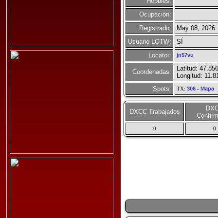
Hobbies:
Ocupación:
Registrado:
May 08, 2026
Usuario LOTW:
SÍ
Locator:
jn57vu
Latitud: 47.85
Coordenadas:
Longitud: 11.8
Spots:
TX:
306
-
Mapa
DX
DXCC Trabajados
Confir
0
0