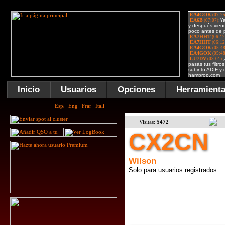
Inicio
Usuarios
Opciones
Herramient
Visitas:
5472
CX2CN
Wilson
Solo para usuarios registrados