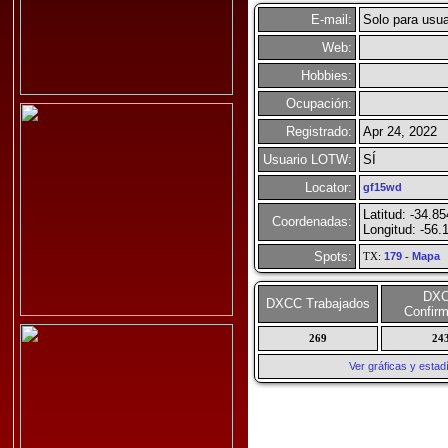
E-mail:
Solo para usua
Web:
Hobbies:
Ocupación:
Registrado:
Apr 24, 2022
Usuario LOTW:
SÍ
Locator:
gf15wd
Latitud: -34.8
Coordenadas:
Longitud: -56.
Spots:
TX:
179
-
Mapa
DX
DXCC Trabajados
Confir
269
24
Ver gráficas y esta