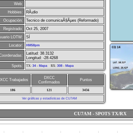
Web:
Hobbies:
RÃ¡dio
Ocupación:
Tecnico de comunicaÃ§Ãµes (Reformado)
Registrado:
Oct 25, 2007
suario LOTW:
SÍ
Locator:
HM58pm
Latitud: 38.3132
Coordenadas:
Longitud: -28.4268
Spots:
TX:
34
-
Mapa
RX:
308
-
Mapa
DXCC
XCC Trabajados
Puntos
Confirmados
186
121
3456
Ver gráficas y estadísticas de CU7AM
CU7AM - SPOTS TX/RX