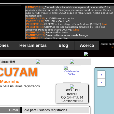
Buscar spot
ones
Herramientas
Blog
Acerca
Bú
Visitas:
4896
CU7AM
+
 Mourinho
−
o para usuarios registrados
DXCC:
CU
Azores
CQ:
14
- ITU:
36
Continente:
EU
E-mail:
Solo para usuarios registrados