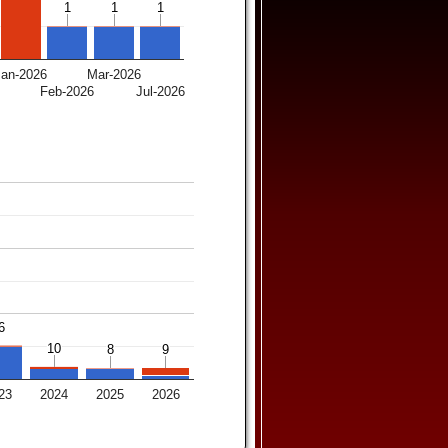
1
1
1
1
1
1
Jan-2026
Mar-2026
5
Feb-2026
Jul-2026
6
6
10
10
8
8
9
9
23
2024
2025
2026