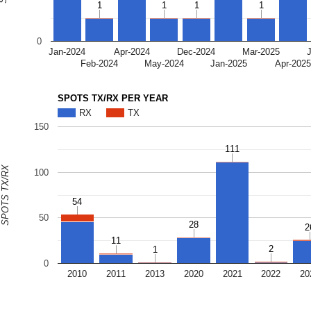
1
1
1
1
1
1
1
1
0
Jan-2024
Apr-2024
Dec-2024
Mar-2025
Feb-2024
May-2024
Jan-2025
Apr-202
SPOTS TX/RX PER YEAR
RX
TX
150
111
111
SPOTS TX/RX
100
54
54
50
28
28
2
2
11
11
2
2
1
1
0
2010
2011
2013
2020
2021
2022
20