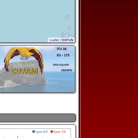
Leaflet
|
DXFUN
Spots RX
Spots TX