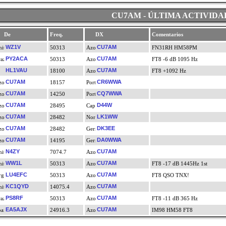
CU7AM - ÚLTIMA ACTIVIDA
De
Freq.
DX
Comentarios
WZ1V
CU7AM
50313
FN31RH HM58PM
PY2ACA
CU7AM
50313
FT8 -6 dB 1095 Hz
HL1VAU
CU7AM
18100
FT8 +1092 Hz
CU7AM
CR6WWA
18157
CU7AM
CQ7WWA
14250
CU7AM
D44W
28495
CU7AM
LK1WW
28482
CU7AM
DK3EE
28482
CU7AM
DA0WWA
14195
N4ZY
CU7AM
7074.7
WW1L
CU7AM
50313
FT8 -17 dB 1445Hz 1st
LU4EFC
CU7AM
50313
FT8 QSO TNX!
KC1QYD
CU7AM
14075.4
PS8RF
CU7AM
50313
FT8 -11 dB 365 Hz
EA5AJX
CU7AM
24916.3
IM98 HM58 FT8