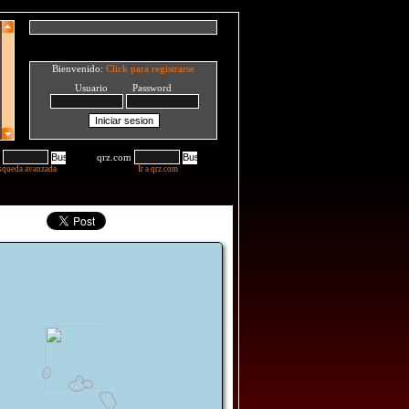
Bienvenido:
Click para registrarse
Usuario Password
qrz.com
squeda avanzada
Ir a qrz.com