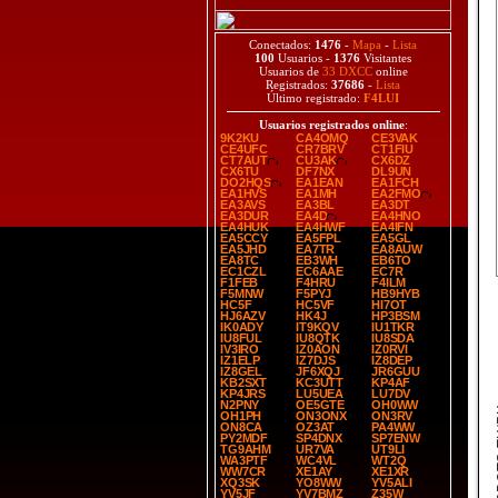
Conectados:
1476
-
Mapa
-
Lista
100
Usuarios -
1376
Visitantes
Usuarios de
33 DXCC
online
Registrados:
37686
-
Lista
Último registrado:
F4LUI
Usuarios registrados online
:
9K2KU
CA4OMQ
CE3VAK
CE4UFC
CR7BRV
CT1FIU
CT7AUT
CU3AK
CX6DZ
CX6TU
DF7NX
DL9UN
DO2HQS
EA1EAN
EA1FCH
EA1HVS
EA1MH
EA2FMO
EA3AVS
EA3BL
EA3DT
EA3DUR
EA4D
EA4HNO
EA4HUK
EA4HWF
EA4IFN
EA5CCY
EA5FPL
EA5GL
EA5JHD
EA7TR
EA8AUW
EA8TC
EB3WH
EB6TO
EC1CZL
EC6AAE
EC7R
F1FEB
F4HRU
F4ILM
F5MNW
F5PYJ
HB9HYB
HC5F
HC5VF
HI7OT
HJ6AZV
HK4J
HP3BSM
IK0ADY
IT9KQV
IU1TKR
IU8FUL
IU8QTK
IU8SDA
IV3IRO
IZ0AON
IZ0RVI
IZ1ELP
IZ7DJS
IZ8DEP
IZ8GEL
JF6XQJ
JR6GUU
KB2SXT
KC3UTT
KP4AF
KP4JRS
LU5UEA
LU7DV
N2PNY
OE5GTE
OH0WW
SP
OH1PH
ON3ONX
ON3RV
ON8CA
OZ3AT
PA4WW
PY2MDF
SP4DNX
SP7ENW
TG9AHM
UR7VA
UT9LI
WA3PTF
WC4VL
WT2Q
WW7CR
XE1AY
XE1XR
XQ3SK
YO8WW
YV5ALI
YV5JF
YV7BMZ
Z35W