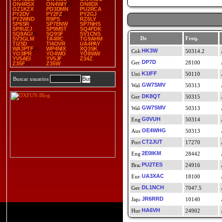
ON4RSX
ON4WIY
ON8DX
OZ1KZX
PD3DMN
PU2RCA
PY2DV
PY2FZ
PY2GJ
PY2WND
R9PS
RZ6LY
SP6SR
SP7ENW
SP7NHS
SP8UZJ
SP9MST
SQ4FDK
SQ8AGI
SQ9SF
SV1CNS
De
Freq.
SV3GLM
TA4RC
TG9AHM
TI2SD
TI4OVR
UA4PAY
WA3PTF
WP4NIX
XQ3SK
HK3W
50314.2
YO3IPR
YO4WO
YO8WW
YV5AEI
YV5JF
Z34Z
DP7D
28100
Z35F
Z35W
K1IFF
50110
Buscar usuarios
GW7SMV
50313
DK8QT
50315
GW7SMV
50313
G0VUH
50314
OE4WHG
50313
CT2JUT
17270
2E0IKM
28442
PU2TES
24916
UA3XAC
18100
DL1NCH
7047.5
JR6RRD
10140
HA6VH
24902