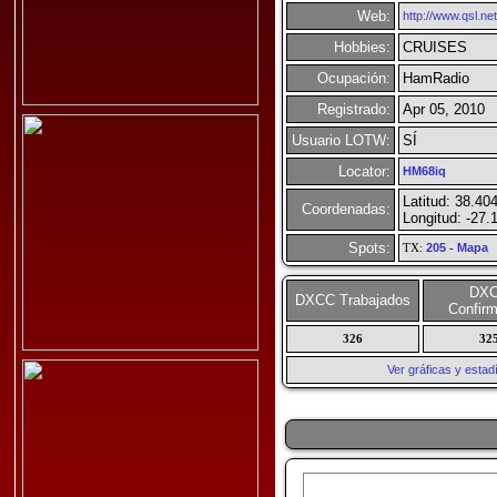
Web:
http://www.qsl.ne
Hobbies:
CRUISES
Ocupación:
HamRadio
Registrado:
Apr 05, 2010
Usuario LOTW:
SÍ
Locator:
HM68iq
Latitud: 38.40
Coordenadas:
Longitud: -27.
Spots:
TX:
205
-
Mapa
DX
DXCC Trabajados
Confir
326
32
Ver gráficas y esta