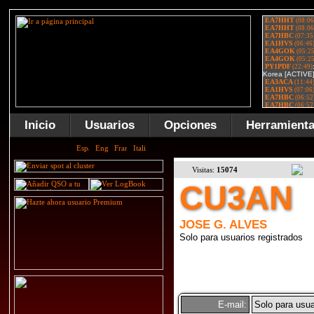
Inicio
Usuarios
Opciones
Herramient
Visitas:
15074
CU3AN
JOSE G. ALVES
Solo para usuarios registrados
E-mail:
Solo para usua