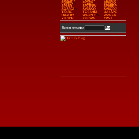
PD9RW
PY2DV
SP6IGO
SP6SR
SP7ENW
SP9BRP
SQ8AGI
SV3SKQ
SV8QDJ
TA4RC
TG9AHM
UA4APC
UA4PAY
WA3PTF
WW7CR
YO3IPR
YO8WW
YV5JF
Buscar usuarios