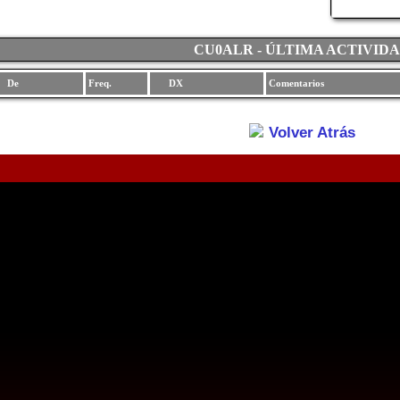
CU0ALR - ÚLTIMA ACTIVID
De
Freq.
DX
Comentarios
Volver Atrás