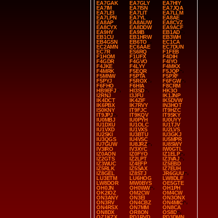
EA7GAK
EA7GLY
EA7HIY
EA7IM
EA7ISN
EA7JQA
EA7LEI
EA7LIT
EA7LLM
EA7LPN
EA7YL
EA8AE
EA8AP
EA8AUW
EA8CVZ
EA8CYX
EA8DDW
EA9ACF
EA9HY
EA9IB
EB1AD
EB1CU
EB1HRW
EB3WH
EB4GSN
EB6TO
EC1CA
EC2AMN
EC6AAE
EC7DUN
EC7R
ES6RQ
F1FEB
F1HOM
F1UFX
F4DIH
F4GDR
F4GVO
F4IYO
F4JKE
F4LYY
F4MKX
F4MRK
F5EQR
F5JQP
F5MNW
F5PTA
F5PXF
F5PYJ
F5ROX
F6FGW
F6FHO
F6HIA
F8CRM
HB9EFJ
HI3SD
HK3O
I2RNJ
I3JFU
IK1JNP
IK4DCT
IK4ZIF
IK5DVW
IK6PBX
IK7RVY
IN3HOT
IS0KNY
IT9FJC
IT9HZC
IT9JPJ
IT9KQV
IT9SKY
IU0MBJ
IU0PYH
IU0UYY
IU1DXU
IU1OLC
IU1TJV
IU1VXD
IU1VXS
IU2LVS
IU2SKI
IU3BTU
IU3GKJ
IU3QGS
IU4VSC
IU5MPR
IU7GUW
IU8JRZ
IU8SWY
IV3IRO
IV3XYC
IW0GTL
IZ0AON
IZ0FYO
IZ1ELP
IZ2GTS
IZ2LPT
IZ3VAJ
IZ3WUC
IZ4EFP
IZ5EBD
IZ5RLK
IZ5SAX
IZ7EUH
IZ8GEL
IZ8STJ
JR6GUU
LU3ETM
LU6HOG
LW8DLF
LW8DOR
MW0BYS
OE5GTE
OH0JN
OH0WW
OH1PH
OK2IOZ
OM2CW
OM4CW
ON3ANY
ON3EI
ON3ONX
ON3RV
ON4CBZ
ON4MIC
ON4RSX
ON7MM
ON8CA
ON8DX
OR8ON
OS8D
OZ1KZX
PD1RVD
PD3DMN