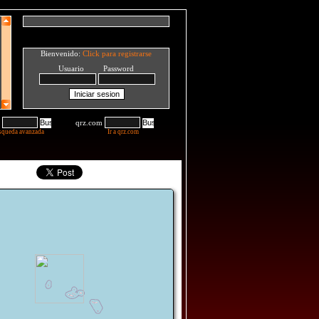
Bienvenido:
Click para registrarse
Usuario Password
qrz.com
squeda avanzada
Ir a qrz.com