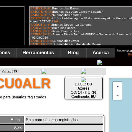
Buscar spot
ones
Herramientas
Blog
Acerca
Bú
Visitas:
839
CU0ALR
DXCC:
CU
+
Azores
CQ:
14
- ITU:
36
−
Continente:
EU
o para usuarios registrados
E-mail:
Solo para usuarios registrados
Web: