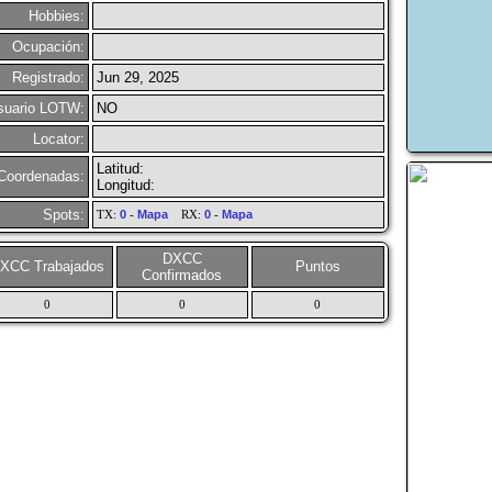
Hobbies:
Ocupación:
Registrado:
Jun 29, 2025
suario LOTW:
NO
Locator:
Latitud:
Coordenadas:
Longitud:
Spots:
TX:
0
-
Mapa
RX:
0
-
Mapa
DXCC
XCC Trabajados
Puntos
Confirmados
0
0
0