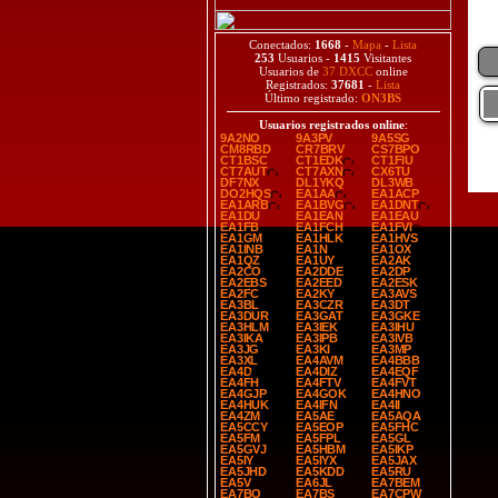
Conectados:
1668
-
Mapa
-
Lista
253
Usuarios -
1415
Visitantes
Usuarios de
37 DXCC
online
Registrados:
37681
-
Lista
Último registrado:
ON3BS
Usuarios registrados online
:
9A2NO
9A3PV
9A5SG
CM8RBD
CR7BRV
CS7BPO
CT1BSC
CT1EDK
CT1FIU
CT7AUT
CT7AXN
CX6TU
DF7NX
DL1YKQ
DL3WB
DO2HQS
EA1AA
EA1ACP
EA1ARB
EA1BVG
EA1DNT
EA1DU
EA1EAN
EA1EAU
EA1FB
EA1FCH
EA1FVI
EA1GM
EA1HLK
EA1HVS
EA1INB
EA1N
EA1OX
EA1QZ
EA1UY
EA2AK
EA2CO
EA2DDE
EA2DP
EA2EBS
EA2EED
EA2ESK
EA2FC
EA2KY
EA3AVS
EA3BL
EA3CZR
EA3DT
EA3DUR
EA3GAT
EA3GKE
EA3HLM
EA3IEK
EA3IHU
EA3IKA
EA3IPB
EA3IVB
EA3JG
EA3KI
EA3MP
EA3XL
EA4AVM
EA4BBB
EA4D
EA4DIZ
EA4EQF
EA4FH
EA4FTV
EA4FVT
EA4GJP
EA4GOK
EA4HNO
EA4HUK
EA4IFN
EA4II
EA4ZM
EA5AE
EA5AQA
EA5CCY
EA5EOP
EA5FHC
EA5FM
EA5FPL
EA5GL
EA5GVJ
EA5HBM
EA5IKP
EA5IY
EA5IYX
EA5JAX
EA5JHD
EA5KDD
EA5RU
EA5V
EA6JL
EA7BEM
EA7BO
EA7BS
EA7CPW