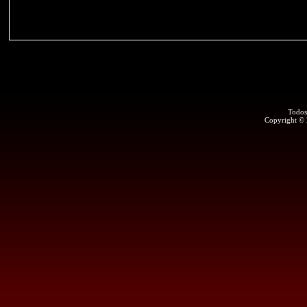
Todos
Copyright ©