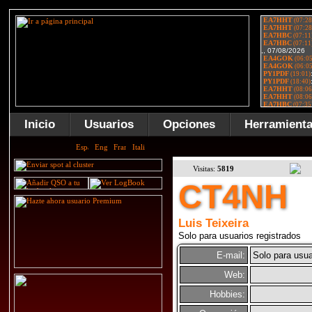
Inicio
Usuarios
Opciones
Herramient
Visitas:
5819
CT4NH
Luis Teixeira
Solo para usuarios registrados
E-mail:
Solo para usua
Web:
Hobbies: