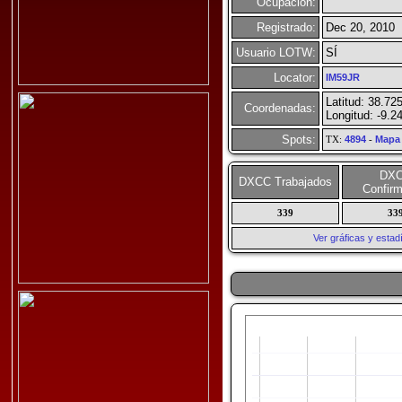
Ocupación:
Registrado:
Dec 20, 2010
Usuario LOTW:
SÍ
Locator:
IM59JR
Latitud: 38.72
Coordenadas:
Longitud: -9.2
Spots:
TX:
4894
-
Mapa
DX
DXCC Trabajados
Confir
339
33
Ver gráficas y esta