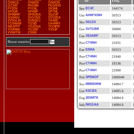
De
Freq.
ON8CA
ON8DX
ON8ON
OZ3AT
PA5WK
PD1RVD
EC4C
PY2DV
PY2XL
S53ML
144174
SP3UR
SP4BP
SP7NL
SP9BRP
SP9GBA
SQ2VF
AH6FX/W4
50313
SQ8AGI
SV1CNS
SV1SDA
SV3GLM
SV8QDJ
TA4RC
S51ZO
50313
TG9AHM
TI2SD
UA4PAY
WA3PTF
YO2DSA
YO3IPR
SV7GBR
50000
YO8WW
YU1BV
YV5JF
YV5KTM
Z35W
VE3ARF
50313
Buscar usuarios
CT4NH
21031
ES0IA
50313
CT4NH
21040
CT4NH
10136
CT4NH
21090
SP5NOF
2400040
MM5DWW
14084.7
K5CBS
14085.6
2E0MTK
14084.6
IW1GAA
14084.6