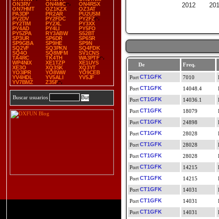
ON3RV
ON4MIC
ON4RSX
2012
20
ON7HMT
OZ1KZX
OZ3AT
PA3DP
PR2AR
PU2USM
PY2DV
PY2FDC
PY2FZ
PY2TIM
PY2XL
PY3XX
PY4AD
PY4LI
PY5FO
PY5ZPA
RY3ABW
S52BT
SP3UR
SP6DR
SP6SR
SP9GBA
SP9HE
SP9N
SQ2VF
SQ3PKN
SQ4FDK
SQ4O
SQ8MFM
SV1CNS
TA4RC
TK4TH
WA3PTF
WP4NIX
XE1TZP
XE1UYS
De
Freq.
XE3O
XQ3SK
XQ3YT
YO3IPR
YO8WW
YO9CEB
CT1GFK
YV4HDL
YV5ALI
YV5JF
7010
YV7BMZ
Z35F
CT1GFK
14048.4
Buscar usuarios
CT1GFK
14036.1
CT1GFK
18079
CT1GFK
24898
CT1GFK
28028
CT1GFK
28028
CT1GFK
28028
CT1GFK
14215
CT1GFK
14215
CT1GFK
14031
CT1GFK
14031
CT1GFK
14031