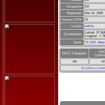
Ocupación:
DX
Registrado:
Mar 10, 2009
Usuario LOTW:
SÍ
Locator:
im67cb
Latitud: 37.06
Coordenadas:
Longitud: -7.7
Spots:
TX:
1978
-
Mapa
DX
DXCC Trabajados
Confir
338
33
Ver gráficas y esta