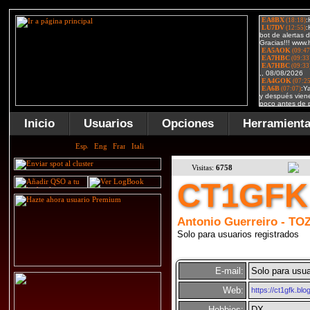
Inicio
Usuarios
Opciones
Herramient
Visitas:
6758
CT1GFK
Antonio Guerreiro - TO
Solo para usuarios registrados
E-mail:
Solo para usua
Web:
https://ct1gfk.bl
Hobbies:
DX