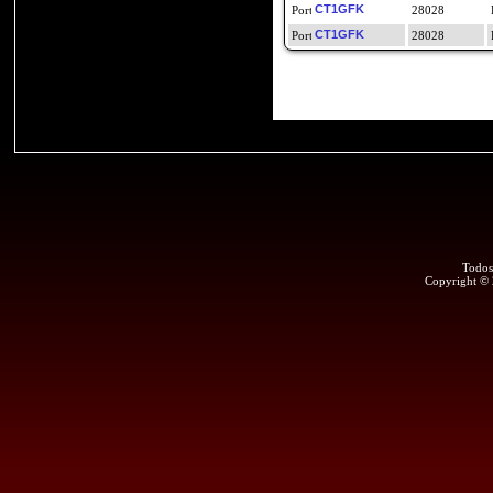
CT1GFK
28028
CT1GFK
28028
Todos
Copyright ©