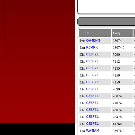
De
Freq.
OA4ENN
28074
K3MRK
28074.9
CE3FZL
7090
CE3FZL
7112
CE3FZL
7155
CE3FZL
7150
CE3FZL
7150
CE3FZL
7090
CE3FZL
28074
CE3FZL
21074
CE3FZL
28074
CE3FZL
28478
CE3FZL
14260
WA4IAM
28076.9