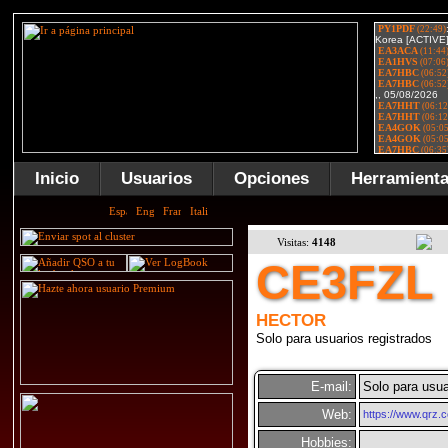
Inicio
Usuarios
Opciones
Herramient
Visitas:
4148
CE3FZL
HECTOR
Solo para usuarios registrados
E-mail:
Solo para usua
Web:
https://www.qrz.
Hobbies: