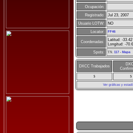
Ocupación:
Registrado:
Jul 23, 2007
Usuario LOTW:
NO
Locator:
FF46
Latitud: -33.42
Coordenadas:
Longitud: -70.
Spots:
TX:
117
-
Mapa
DX
DXCC Trabajados
Confir
5
5
Ver gráficas y esta