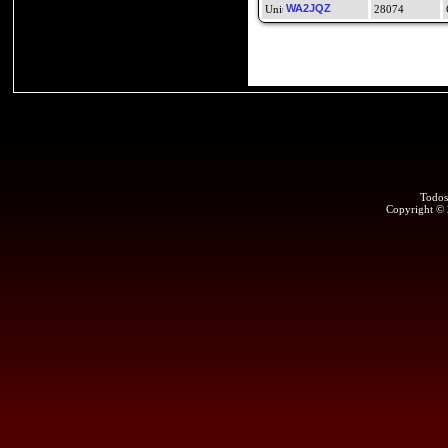
WA2JQZ
28074
Todos
Copyright ©