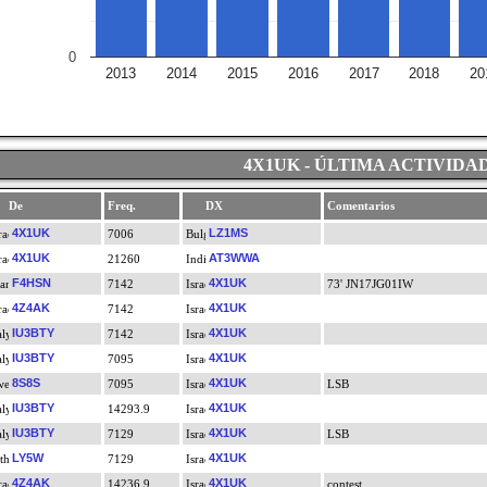
0
2013
2014
2015
2016
2017
2018
20
4X1UK - ÚLTIMA ACTIVIDA
De
Freq.
DX
Comentarios
4X1UK
LZ1MS
7006
4X1UK
AT3WWA
21260
F4HSN
4X1UK
7142
73' JN17JG01IW
4Z4AK
4X1UK
7142
IU3BTY
4X1UK
7142
IU3BTY
4X1UK
7095
8S8S
4X1UK
7095
LSB
IU3BTY
4X1UK
14293.9
IU3BTY
4X1UK
7129
LSB
LY5W
4X1UK
7129
4Z4AK
4X1UK
14236.9
contest