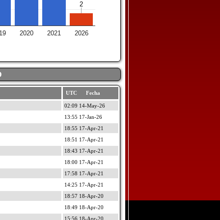
2
2
19
2020
2021
2026
D
UTC Fecha
02:09 14-May-26
13:55 17-Jan-26
18:55 17-Apr-21
18:51 17-Apr-21
18:43 17-Apr-21
18:00 17-Apr-21
17:58 17-Apr-21
14:25 17-Apr-21
18:57 18-Apr-20
18:49 18-Apr-20
15:56 18-Apr-20