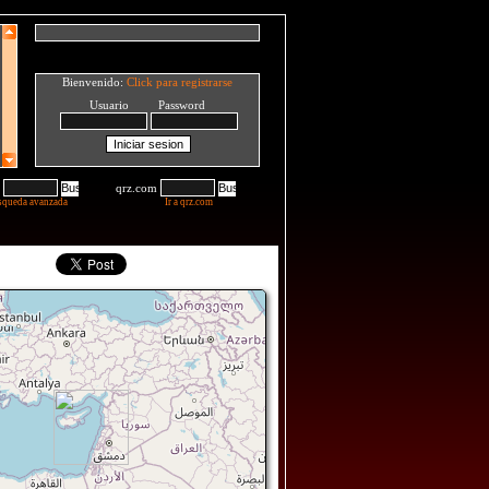
Bienvenido:
Click para registrarse
Usuario Password
qrz.com
squeda avanzada
Ir a qrz.com