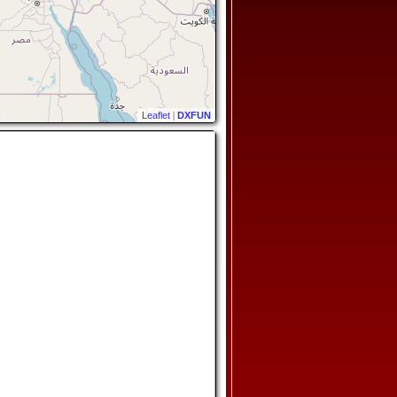
Leaflet
|
DXFUN