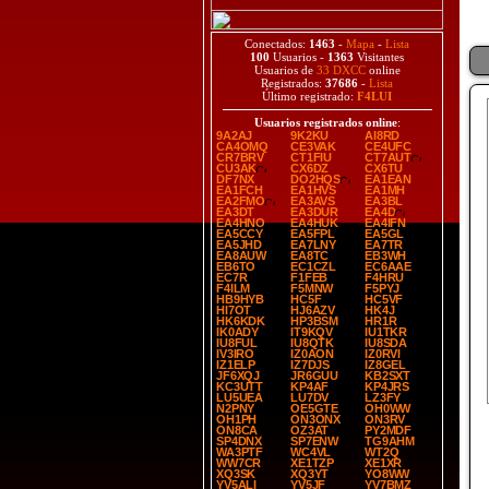
Conectados:
1463
-
Mapa
-
Lista
100
Usuarios -
1363
Visitantes
Usuarios de
33 DXCC
online
Registrados:
37686
-
Lista
Último registrado:
F4LUI
Usuarios registrados online
:
9A2AJ
9K2KU
AI8RD
CA4OMQ
CE3VAK
CE4UFC
CR7BRV
CT1FIU
CT7AUT
CU3AK
CX6DZ
CX6TU
DF7NX
DO2HQS
EA1EAN
EA1FCH
EA1HVS
EA1MH
EA2FMO
EA3AVS
EA3BL
EA3DT
EA3DUR
EA4D
EA4HNO
EA4HUK
EA4IFN
EA5CCY
EA5FPL
EA5GL
EA5JHD
EA7LNY
EA7TR
EA8AUW
EA8TC
EB3WH
EB6TO
EC1CZL
EC6AAE
EC7R
F1FEB
F4HRU
F4ILM
F5MNW
F5PYJ
HB9HYB
HC5F
HC5VF
HI7OT
HJ6AZV
HK4J
HK6KDK
HP3BSM
HR1R
IK0ADY
IT9KQV
IU1TKR
IU8FUL
IU8QTK
IU8SDA
IV3IRO
IZ0AON
IZ0RVI
IZ1ELP
IZ7DJS
IZ8GEL
JF6XQJ
JR6GUU
KB2SXT
KC3UTT
KP4AF
KP4JRS
LU5UEA
LU7DV
LZ3FY
N2PNY
OE5GTE
OH0WW
OH1PH
ON3ONX
ON3RV
ON8CA
OZ3AT
PY2MDF
SP4DNX
SP7ENW
TG9AHM
WA3PTF
WC4VL
WT2Q
WW7CR
XE1TZP
XE1XR
XQ3SK
XQ3YT
YO8WW
YV5ALI
YV5JF
YV7BMZ