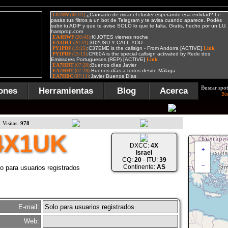
Buscar spot
ones
Herramientas
Blog
Acerca
Bú
Visitas:
978
4X1UK
DXCC:
4X
+
Israel
CQ:
20
- ITU:
39
−
Continente:
AS
o para usuarios registrados
E-mail:
Solo para usuarios registrados
Web: