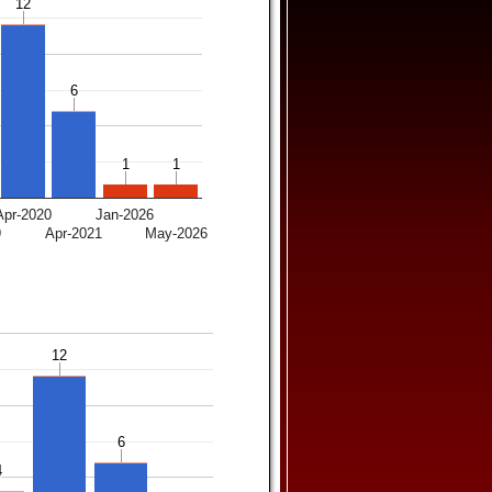
12
12
6
6
1
1
1
1
Apr-2020
Jan-2026
9
Apr-2021
May-2026
12
12
6
6
4
4