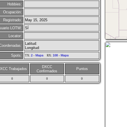
Hobbies:
Ocupación:
Registrado:
May 15, 2025
suario LOTW:
SÍ
Locator:
Latitud:
Coordenadas:
Longitud:
Spots:
TX:
2
-
Mapa
RX:
108
-
Mapa
DXCC
XCC Trabajados
Puntos
Confirmados
0
0
0