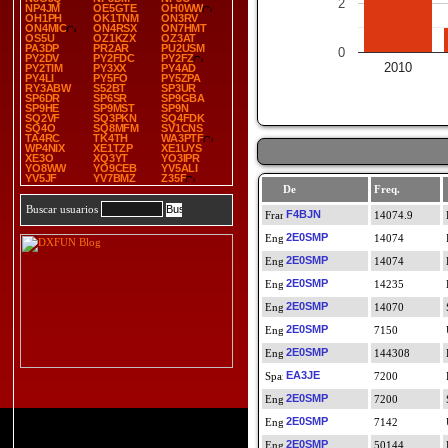
2
NP4JM
OE5GTE
OH0WW
OH1PH
OK1TNM
ON3RV
ON4MIC
ON4RSX
ON7HMT
OS5U
OZ1KZX
OZ3AT
PA3DP
PR2AR
PU2USM
0
PY2DV
PY2FDC
PY2FZ
2010
PY2TIM
PY3XX
PY4AD
PY4LI
PY5FO
PY5ZPA
RY3ABW
S52BT
SP3UR
SP6DR
SP6SR
SP9GBA
SP9HE
SP9MST
SP9N
SQ2VF
SQ3PKN
SQ4FDK
SQ4O
SQ8MFM
SV1CNS
TA4RC
TK4TH
WA3PTF
WP4NIX
XE1TZP
XE1UYS
XE3O
XQ3YT
YO3IPR
YO8WW
YO9CEB
YV5ALI
YV5JF
YV7BMZ
Z35F
De
Freq.
Buscar usuarios
F4BJN
14074.9
2E0SMP
14074
2E0SMP
14074
2E0SMP
14235
2E0SMP
14070
2E0SMP
7150
2E0SMP
144308
EA3JE
7200
2E0SMP
7200
2E0SMP
7142
2E0SMP
50144