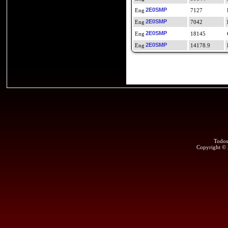
2E0SMP
7127
2E0SMP
7042
2E0SMP
18145
2E0SMP
14178.9
Todos
Copyright ©