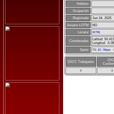
Hobbies:
Ocupación:
Registrado:
Jun 24, 2025
Usuario LOTW:
NO
Locator:
IO70lj
Latitud: 50.41
Coordenadas:
Longitud: -5.0
Spots:
TX:
23
-
Mapa
R
DX
DXCC Trabajados
Confir
0
0