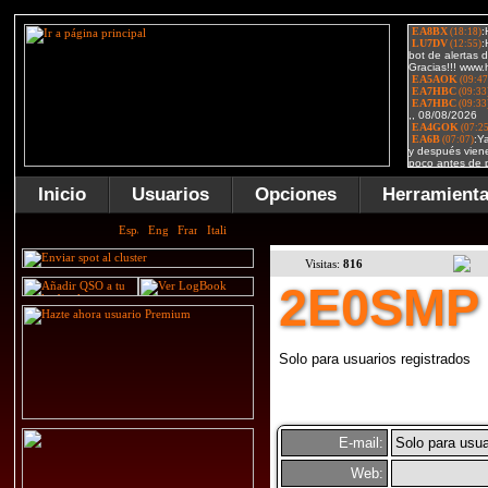
Inicio
Usuarios
Opciones
Herramient
Visitas:
816
2E0SMP
Solo para usuarios registrados
E-mail:
Solo para usua
Web: