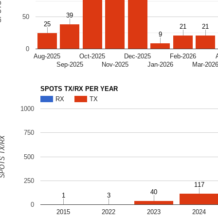
X/RX
39
39
50
25
25
21
21
21
21
9
9
0
Aug-2025
Oct-2025
Dec-2025
Feb-2026
Sep-2025
Nov-2025
Jan-2026
Mar-202
SPOTS TX/RX PER YEAR
RX
TX
1000
750
OTS TX/RX
500
250
117
117
40
40
1
1
3
3
0
2015
2022
2023
2024