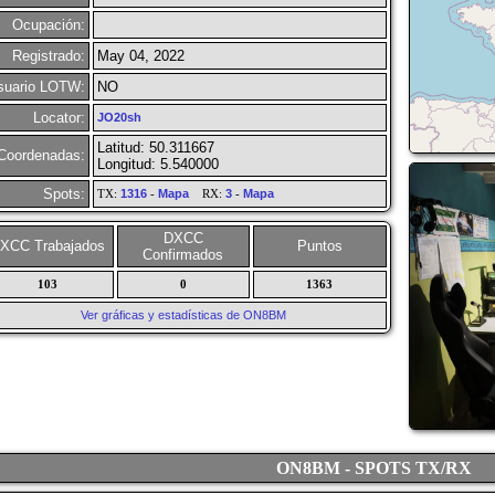
Ocupación:
Registrado:
May 04, 2022
suario LOTW:
NO
Locator:
JO20sh
Latitud: 50.311667
Coordenadas:
Longitud: 5.540000
Spots:
TX:
1316
-
Mapa
RX:
3
-
Mapa
DXCC
XCC Trabajados
Puntos
Confirmados
103
0
1363
Ver gráficas y estadísticas de ON8BM
ON8BM - SPOTS TX/RX