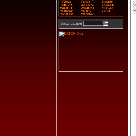
SPOTS T
TG9SO
TI2SD
TI4MHS
TI4OVR
UA4APC
VK3CLD
WA3PTF
WD4OXT
XE1GCF
YO8WW
YU1BV
YV5JF
YV5KTM
YV7BMZ
Buscar usuarios
SP