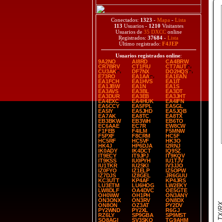
Conectados:
1323
-
Mapa
-
Lista
113
Usuarios -
1210
Visitantes
Usuarios de
35 DXCC
online
Registrados:
37684
-
Lista
Último registrado:
F4JEP
Usuarios registrados online
:
9A2NO
AI8RD
CA4BRW
CR7BRV
CT1FIU
CT7AUT
CU3AK
DF7NX
DO2HQS
E73RO
EA1AA
EA1EAN
EA1FCH
EA1HVS
EA1IT
EA1JBW
EA1N
EA1S
EA3AVS
EA3BL
EA3DT
EA3DUR
EA3EB
EA3JHT
EA4EXC
EA4HUK
EA4IFN
EA5CCY
EA5FPL
EA5GL
EA5IY
EA5JHD
EA5JQB
EA7AK
EA8TC
EA8TX
EB3BKW
EB3WH
EB6TO
EC6AAE
EC7R
EW8CW
F1FEB
F4ILM
F5MNW
F5PXF
F8CRM
HC5F
HC5RF
HC5VF
HK3O
HK4J
HP6DJA
I2RNJ
IK0ADY
IK4DCT
IQ9SZ
IT9ECY
IT9JPJ
IT9KQV
IT9KSS
IU0PYH
IU1TJV
IU1TKR
IU2SKI
IV3JJO
IZ0FYO
IZ1ELP
IZ5OPW
IZ7DJS
IZ8GEL
JR6GUU
KC3UTT
KP4AF
KP4JRS
LU3ETM
LU6HOG
LW2EKY
LW8DLF
OA4DVC
OE5GTE
OH0WW
OH1PH
ON3ANY
ON3ONX
ON3RV
ON8DX
ON8ON
OZ3AT
PY2DV
PY2WND
PY2XL
R6GJ
RZ6LY
SP9GBA
SP9MST
SQ8AGI
SV3SKQ
TG9AHM