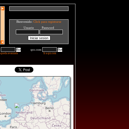
Bienvenido:
Click para registrarse
Usuario Password
qrz.com
squeda avanzada
Ir a qrz.com