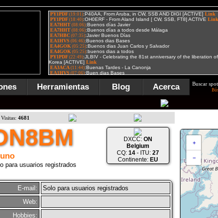
Buscar spot
ones
Herramientas
Blog
Acerca
Bú
Visitas:
4681
ON8BM
DXCC:
ON
+
Belgium
CQ:
14
- ITU:
27
runo
−
Continente:
EU
o para usuarios registrados
E-mail:
Solo para usuarios registrados
Web:
Hobbies: