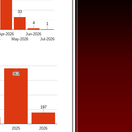
33
33
4
4
1
1
Apr-2026
Jun-2026
6
May-2026
Jul-2026
961
961
197
197
2025
2026