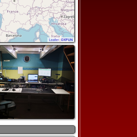
Leaflet
|
DXFUN