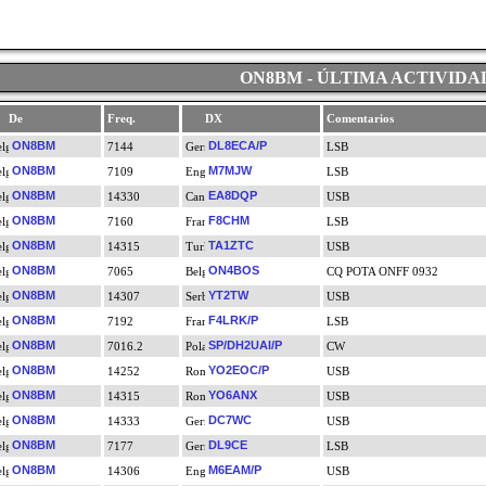
ON8BM - ÚLTIMA ACTIVIDA
De
Freq.
DX
Comentarios
ON8BM
DL8ECA/P
7144
LSB
ON8BM
M7MJW
7109
LSB
ON8BM
EA8DQP
14330
USB
ON8BM
F8CHM
7160
LSB
ON8BM
TA1ZTC
14315
USB
ON8BM
ON4BOS
7065
CQ POTA ONFF 0932
ON8BM
YT2TW
14307
USB
ON8BM
F4LRK/P
7192
LSB
ON8BM
SP/DH2UAI/P
7016.2
CW
ON8BM
YO2EOC/P
14252
USB
ON8BM
YO6ANX
14315
USB
ON8BM
DC7WC
14333
USB
ON8BM
DL9CE
7177
LSB
ON8BM
M6EAM/P
14306
USB