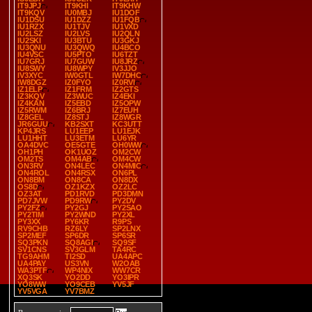
IT9JPJ
IT9KHI
IT9KHW
IT9KQV
IU0MBJ
IU1DOF
IU1DSU
IU1DZZ
IU1FQB
IU1RZX
IU1TJV
IU1VXD
IU2LSZ
IU2LVS
IU2QLN
IU2SKI
IU3BTU
IU3GKJ
IU3QNU
IU3QWQ
IU4BCO
IU4VSC
IU5PTO
IU6TZT
IU7GRJ
IU7GUW
IU8JRZ
IU8SWY
IU8WPY
IV3JJO
IV3XYC
IW0GTL
IW7DHC
IW8DGZ
IZ0FYO
IZ0RVI
IZ1ELP
IZ1FRM
IZ2GTS
IZ3KQV
IZ3WUC
IZ4EKI
IZ4KAN
IZ5EBD
IZ5OPW
IZ5RWM
IZ6BRJ
IZ7EUH
IZ8GEL
IZ8STJ
IZ8WGR
JR6GUU
KB2SXT
KC3UTT
KP4JRS
LU1EEP
LU1EJK
LU1HHT
LU3ETM
LU6YR
OA4DVC
OE5GTE
OH0WW
OH1PH
OK1UOZ
OM2CW
OM2TS
OM4AB
OM4CW
ON3RV
ON4LEC
ON4MIC
ON4ROL
ON4RSX
ON6PL
ON8BM
ON8CA
ON8DX
OS8D
OZ1KZX
OZ2LC
OZ3AT
PD1RVD
PD3DMN
PD7JVW
PD9RW
PY2DV
PY2FZ
PY2GJ
PY2SAO
PY2TIM
PY2WND
PY2XL
PY3XX
PY6KR
R9PS
RV9CHB
RZ6LY
SP2LNX
SP2MEF
SP6DR
SP6SR
SQ3PKN
SQ8AGI
SQ9SF
SV1CNS
SV3GLM
TA4RC
TG9AHM
TI2SD
UA4APC
UA4PAY
US3VN
W2OAB
WA3PTF
WP4NIX
WW7CR
XQ3SK
YO2DD
YO3IPR
YO8WW
YO9CEB
YV5JF
YV5VGA
YV7BMZ