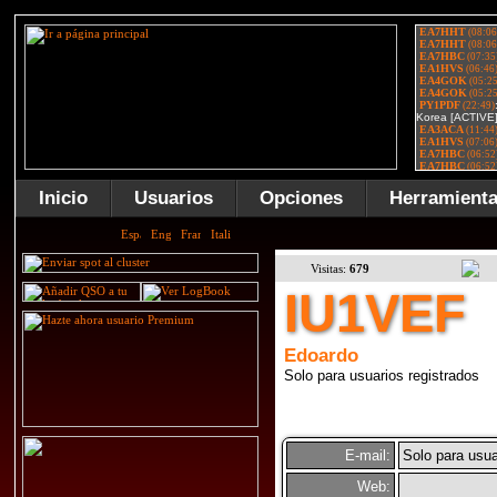
Inicio
Usuarios
Opciones
Herramient
Visitas:
679
IU1VEF
Edoardo
Solo para usuarios registrados
E-mail:
Solo para usua
Web: