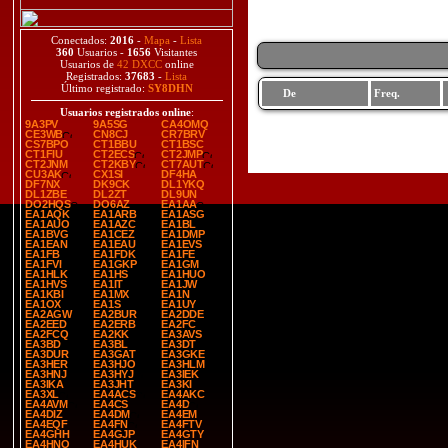
Conectados:
2016
-
Mapa
-
Lista
360
Usuarios -
1656
Visitantes
Usuarios de
42 DXCC
online
Registrados:
37683
-
Lista
Último registrado:
SY8DHN
De
Freq.
Usuarios registrados online
:
9A3PV
9A5SG
CA4OMQ
CE3WB
CN8CJ
CR7BRV
CS7BPO
CT1BBU
CT1BSC
CT1FIU
CT2ECS
CT2JMP
CT2JNM
CT2KBY
CT7AUT
CU3AK
CX1SI
DF4HA
DF7NX
DK9CK
DL1YKQ
DL1ZBE
DL2ZT
DL9UN
DO2HQS
DO6AZ
EA1AA
EA1AQK
EA1ARB
EA1ASG
EA1AUO
EA1AZC
EA1BL
EA1BVG
EA1CEZ
EA1DMP
EA1EAN
EA1EAU
EA1EVS
EA1FB
EA1FDK
EA1FE
EA1FVI
EA1GKP
EA1GM
EA1HLK
EA1HS
EA1HUO
EA1HVS
EA1IT
EA1JW
EA1KBI
EA1MX
EA1N
EA1OX
EA1S
EA1UY
EA2AGW
EA2BUR
EA2DDE
EA2EED
EA2ERB
EA2FC
EA2FCQ
EA2KK
EA3AVS
EA3BD
EA3BL
EA3DT
EA3DUR
EA3GAT
EA3GKE
EA3HER
EA3HJO
EA3HLM
EA3HNJ
EA3HYJ
EA3IEK
EA3IKA
EA3JHT
EA3KI
EA3XL
EA4ACS
EA4AKC
EA4AVM
EA4CS
EA4D
EA4DIZ
EA4DM
EA4EM
EA4EQF
EA4FN
EA4FTV
EA4GHH
EA4GJP
EA4GTY
EA4HNO
EA4HUK
EA4IFN