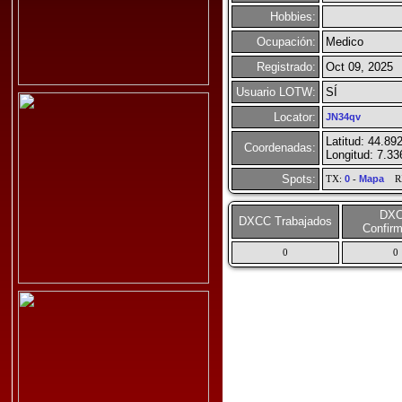
Hobbies:
Ocupación:
Medico
Registrado:
Oct 09, 2025
Usuario LOTW:
SÍ
Locator:
JN34qv
Latitud: 44.89
Coordenadas:
Longitud: 7.3
Spots:
TX:
0
-
Mapa
R
DX
DXCC Trabajados
Confir
0
0