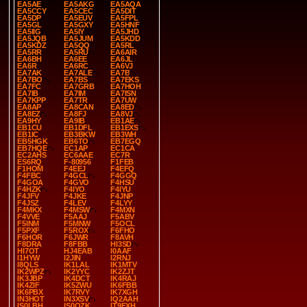
EA5AE
EA5AKG
EA5AQA
EA5CCY
EA5CEC
EA5DIT
EA5DP
EA5EUV
EA5FPL
EA5GL
EA5GXY
EA5HNF
EA5IIG
EA5IY
EA5JHD
EA5JQB
EA5JUM
EA5KDD
EA5KDZ
EA5QQ
EA5RL
EA5RR
EA5RU
EA6AIR
EA6BH
EA6EE
EA6JL
EA6R
EA6RC
EA6VJ
EA7AK
EA7ALE
EA7B
EA7BO
EA7BS
EA7EKS
EA7FC
EA7GRB
EA7HOH
EA7IB
EA7IM
EA7ISN
EA7KPP
EA7TR
EA7UW
EA8AP
EA8CAN
EA8ED
EA8EZ
EA8FJ
EA8VJ
EA9HY
EA9IB
EB1AE
EB1CU
EB1DFL
EB1EXS
EB1IC
EB3BKW
EB3WH
EB5HGK
EB6TO
EB7EGQ
EB7HQE
EC1AP
EC1CA
EC2AHS
EC6AAE
EC7R
ES6RQ
F-80956
F1FEB
F1HOM
F4EEJ
F4EFQ
F4FBC
F4GCL
F4GGQ
F4GOA
F4GVO
F4HSU
F4HZK
F4IYO
F4IYU
F4JFV
F4JKE
F4JNP
F4JSZ
F4LEV
F4LYY
F4MKX
F4MSW
F4MXN
F4VVE
F5AAJ
F5ABV
F5INM
F5MNW
F5OCL
F5PXF
F5ROX
F6FHO
F6HOR
F6JWR
F8AVH
F8DRA
F8FBB
HI3SD
HI7OT
HJ4EAB
I0AAF
I1HYW
I2JIN
I2RNJ
I8QLS
IK1LAL
IK1MTV
IK2WPZ
IK2YYC
IK2ZJT
IK3JBP
IK4DCT
IK4RAJ
IK4ZIF
IK5ZWU
IK6FBB
IK6PBX
IK7RVY
IK7XGH
IN3HOT
IN3XSV
IQ2AAH
IS0LBH
IS0OZK
IT9EXH