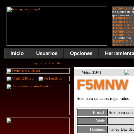
Inicio
Usuarios
Opciones
Herramient
Visitas:
21042
F5MNW
Solo para usuarios registrados
E-mail:
Solo para usua
Web:
Hobbies:
Harley Davids