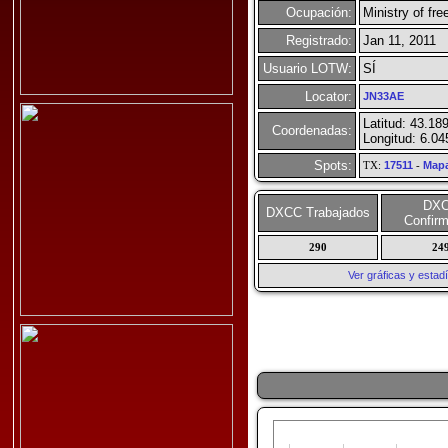
Ocupación:
Ministry of fre
Registrado:
Jan 11, 2011
Usuario LOTW:
SÍ
Locator:
JN33AE
Latitud: 43.18
Coordenadas:
Longitud: 6.04
Spots:
TX:
17511
-
Map
DX
DXCC Trabajados
Confir
290
24
Ver gráficas y esta