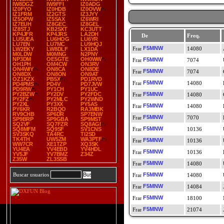
IW8DGZ
IW9FFI
IZ0ADG
IZ0FYO
IZ0HDB
IZ0OVW
IZ1FRM
IZ2GTS
IZ3JYY
IZ5OPW
IZ5SAX
IZ6WRI
IZ7EUH
IZ8GEC
IZ8GEL
IZ8STJ
KB2SXT
KC3UTT
KP4JFR
KP4JRS
LA2DH
De
Freq.
LU5UEA
LU6HOG
LU6YR
LU7EN
LU7MC
LU9HQJ
F5MNW
14080
LW2EKY
LW8DLF
LX1DA
M0LDW
M0MNG
N2PNY
NP3DM
OE5GTE
OH0WW
F5MNW
7074
OH1PH
OM4CW
ON3RV
ON4WIY
ON8CA
ON8DE
F5MNW
7074
ON8DX
ON8ON
ON9AT
OZ1KZX
PB5X
PD1RVD
F5MNW
14080
PD4PMS
PD4V
PD7JVW
PD9RW
PY1CH
PY1UC
PY2BZW
PY2DV
PY2FDC
F5MNW
14080
PY2FZ
PY2MLC
PY2WND
PY2XL
PY3XX
PY5AS
F5MNW
14080
PY6KR
R2BQO
RA3MBK
RV9CHB
SP6DR
SP7ENW
F5MNW
7070
SP9BRP
SP9GBA
SP9MST
SQ2VF
SQ7FZR
SQ8AGI
F5MNW
SQ8MFM
SQ9SF
SV1CNS
10136
SV3SKQ
TA4RC
TI2SD
TK4TH
UW5ZM
WA3PTF
F5MNW
10136
WW7CR
XE1TZP
XQ3SK
YU4EA
YV4EBD
YV4HDL
F5MNW
10136
YV5JF
YV7BMZ
Z34Z
Z35W
ZL3SSB
F5MNW
14080
Buscar usuarios
F5MNW
14080
F5MNW
14084
F5MNW
18100
F5MNW
21074