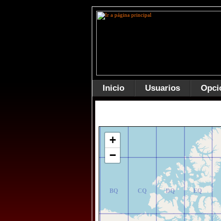
Inicio
Usuarios
Opci
AR
BR
CR
DR
ER
+
−
AQ
BQ
CQ
DQ
EQ