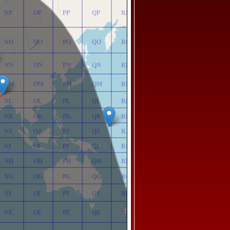
NP
OP
PP
QP
RP
NO
OO
PO
QO
RO
NN
ON
PN
QN
RN
NM
OM
PM
QM
RM
NL
OL
PL
QL
RL
NK
OK
PK
QK
RK
NJ
OJ
PJ
QJ
RJ
NI
OI
PI
QI
RI
NH
OH
PH
QH
RH
NG
OG
PG
QG
RG
NF
OF
PF
QF
RF
NE
OE
PE
QE
RE