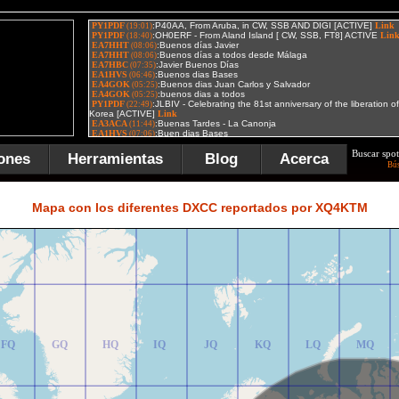
Buscar spot
ones
Herramientas
Blog
Acerca
Bú
FR
GR
HR
IR
JR
KR
LR
MR
Mapa con los diferentes DXCC reportados por XQ4KTM
FQ
GQ
HQ
IQ
JQ
KQ
LQ
MQ