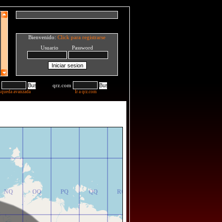
Bienvenido:
Click para registrarse
Usuario Password
qrz.com
squeda avanzada
Ir a qrz.com
NR
OR
PR
QR
RR
NQ
OQ
PQ
QQ
RQ