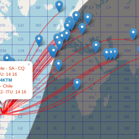
FP
GP
HP
IP
JP
KP
LP
MP
FO
GO
HO
IO
JO
KO
LO
MO
FN
GN
HN
IN
JN
KN
LN
MN
FM
GM
HM
IM
JM
KM
LM
MM
FL
GL
HL
IL
JL
KL
LL
ML
×
FK
GK
HK
IK
JK
KK
LK
MK
FJ
GJ
HJ
IJ
JJ
KJ
LJ
MJ
4KTM
- Chile
FI
GI
HI
II
JI
KI
LI
MI
2- ITU: 14 16
FH
GH
HH
IH
JH
KH
LH
MH
FG
GG
HG
IG
JG
KG
LG
MG
FF
GF
HF
IF
JF
KF
LF
MF
FE
GE
HE
IE
JE
KE
LE
ME