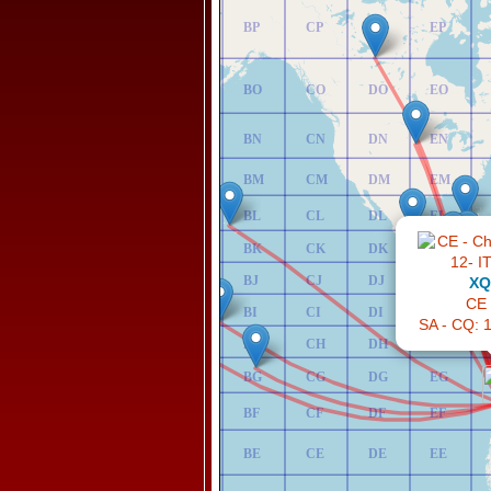
AP
BP
CP
DP
EP
AO
BO
CO
DO
EO
AN
BN
CN
DN
EN
AM
BM
CM
DM
EM
AL
BL
CL
DL
EL
AK
BK
CK
DK
EK
AJ
BJ
CJ
DJ
EJ
XQ
CE 
AI
BI
CI
DI
EI
SA - CQ: 1
AH
BH
CH
DH
EH
AG
BG
CG
DG
EG
AF
BF
CF
DF
EF
AE
BE
CE
DE
EE