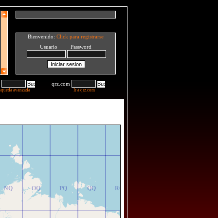
Bienvenido:
Click para registrarse
Usuario Password
qrz.com
squeda avanzada
Ir a qrz.com
NR
OR
PR
QR
RR
NQ
OQ
PQ
QQ
RQ