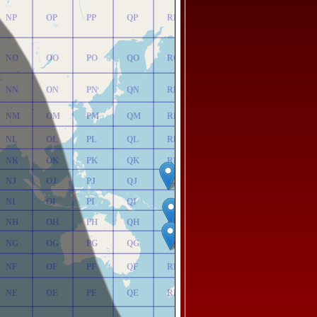
NP
OP
PP
QP
RP
NO
OO
PO
QO
RO
NN
ON
PN
QN
RN
NM
OM
PM
QM
RM
NL
OL
PL
QL
RL
NK
OK
PK
QK
RK
NJ
OJ
PJ
QJ
RJ
NI
OI
PI
QI
RI
NH
OH
PH
QH
RH
NG
OG
PG
QG
RG
NF
OF
PF
QF
RF
NE
OE
PE
QE
RE