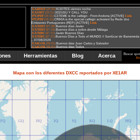
Buscar spot
ones
Herramientas
Blog
Acerca
Bú
FR
GR
HR
IR
JR
KR
LR
MR
Mapa con los diferentes DXCC reportados por XE1AR
FQ
GQ
HQ
IQ
JQ
KQ
LQ
MQ