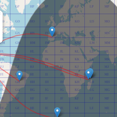
FP
GP
HP
IP
JP
KP
LP
MP
×
FO
GO
HO
IO
JO
KO
LO
MO
FN
GN
HN
IN
JN
KN
LN
MN
FM
GM
HM
IM
JM
KM
LM
MM
FL
GL
HL
IL
JL
KL
LL
ML
FK
GK
HK
IK
JK
KK
LK
MK
FJ
GJ
HJ
IJ
JJ
KJ
LJ
MJ
FI
GI
HI
II
JI
KI
LI
MI
FH
GH
HH
IH
JH
KH
LH
MH
FG
GG
HG
IG
JG
KG
LG
MG
FF
GF
HF
IF
JF
KF
LF
MF
FE
GE
HE
IE
JE
KE
LE
ME