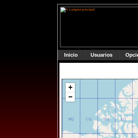
Inicio
Usuarios
Opci
AR
BR
CR
DR
ER
+
−
AQ
BQ
CQ
DQ
EQ