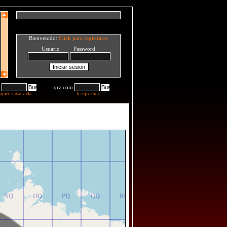
Bienvenido:
Click para registrarse
Usuario Password
qrz.com
squeda avanzada
Ir a qrz.com
NR
OR
PR
QR
RR
NQ
OQ
PQ
QQ
RQ