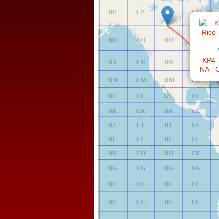
AP
BP
CP
DP
EP
AO
BO
CO
DO
EO
KP4 -
AN
BN
CN
DN
EN
NA - C
AM
BM
CM
DM
EM
AL
BL
CL
DL
EL
AK
BK
CK
DK
EK
AJ
BJ
CJ
DJ
EJ
AI
BI
CI
DI
EI
AH
BH
CH
DH
EH
AG
BG
CG
DG
EG
AF
BF
CF
DF
EF
AE
BE
CE
DE
EE