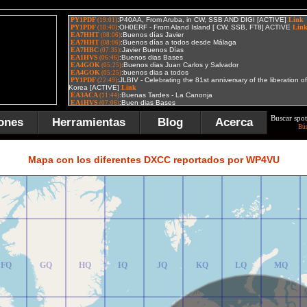
Buscar spot
ones
Herramientas
Blog
Acerca
Bú
FR
GR
HR
IR
JR
KR
LR
MR
Mapa con los diferentes DXCC reportados por WP4VU
FQ
GQ
HQ
IQ
JQ
KQ
LQ
MQ