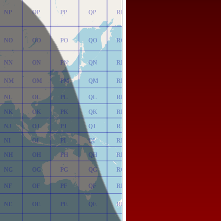
NP
OP
PP
QP
RP
NO
OO
PO
QO
RO
NN
ON
PN
QN
RN
NM
OM
PM
QM
RM
NL
OL
PL
QL
RL
NK
OK
PK
QK
RK
NJ
OJ
PJ
QJ
RJ
NI
OI
PI
QI
RI
NH
OH
PH
QH
RH
NG
OG
PG
QG
RG
NF
OF
PF
QF
RF
NE
OE
PE
QE
RE