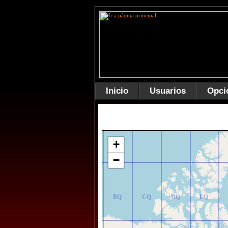
Inicio
Usuarios
Opci
AR
BR
CR
DR
ER
+
−
AQ
BQ
CQ
DQ
EQ