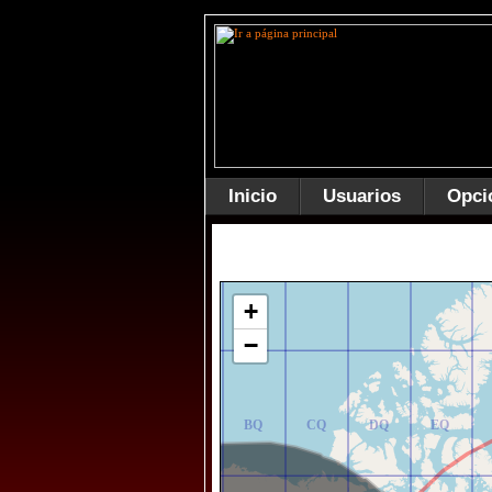
Inicio
Usuarios
Opci
AR
BR
CR
DR
ER
+
−
AQ
BQ
CQ
DQ
EQ