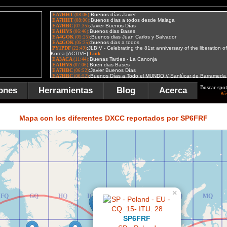
Buscar spot
ones
Herramientas
Blog
Acerca
Bú
FR
GR
HR
IR
JR
KR
LR
MR
Mapa con los diferentes DXCC reportados por SP6FRF
×
FQ
GQ
HQ
IQ
JQ
KQ
LQ
MQ
SP6FRF