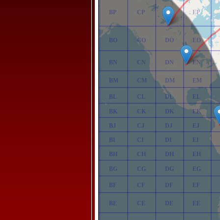
AP
BP
CP
DP
EP
AO
BO
CO
DO
EO
AN
BN
CN
DN
EN
AM
BM
CM
DM
EM
AL
BL
CL
DL
EL
AK
BK
CK
DK
EK
AJ
BJ
CJ
DJ
EJ
AI
BI
CI
DI
EI
AH
BH
CH
DH
EH
AG
BG
CG
DG
EG
AF
BF
CF
DF
EF
AE
BE
CE
DE
EE