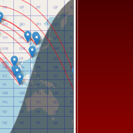
NP
OP
PP
QP
RP
NO
OO
PO
QO
RO
NN
ON
PN
QN
RN
NM
OM
PM
QM
RM
NL
OL
PL
QL
RL
NK
OK
PK
QK
RK
NJ
OJ
PJ
QJ
RJ
NI
OI
PI
QI
RI
NH
OH
PH
QH
RH
NG
OG
PG
QG
RG
NF
OF
PF
QF
RF
NE
OE
PE
QE
RE