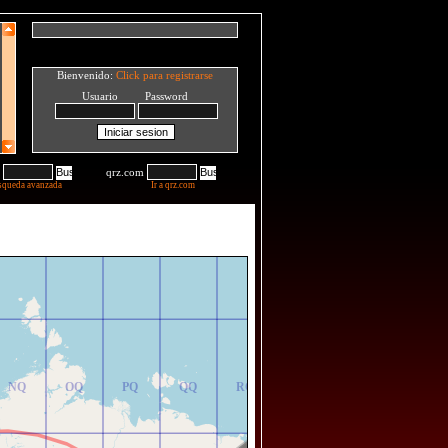
Bienvenido:
Click para registrarse
Usuario Password
qrz.com
squeda avanzada
Ir a qrz.com
NR
OR
PR
QR
RR
NQ
OQ
PQ
QQ
RQ