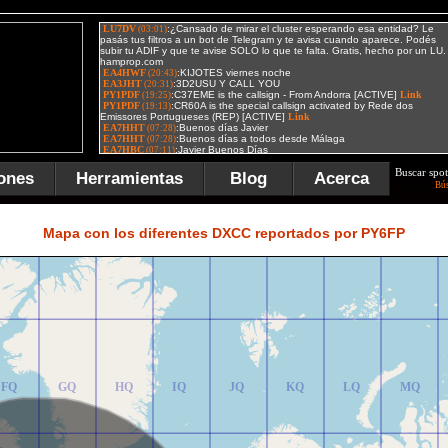
Buscar spot
ones
Herramientas
Blog
Acerca
Bú
FR
GR
HR
IR
JR
KR
LR
MR
Mapa con los diferentes DXCC reportados por PY6FP
FQ
GQ
HQ
IQ
JQ
KQ
LQ
MQ