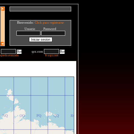
Bienvenido:
Click para registrarse
Usuario Password
qrz.com
squeda avanzada
Ir a qrz.com
NR
OR
PR
QR
RR
NQ
OQ
PQ
QQ
RQ