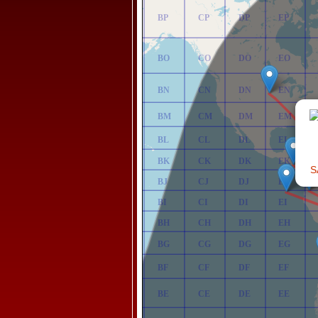
AP
BP
CP
DP
EP
AO
BO
CO
DO
EO
AN
BN
CN
DN
EN
AM
BM
CM
DM
EM
AL
BL
CL
DL
EL
AK
BK
CK
DK
EK
S
AJ
BJ
CJ
DJ
EJ
AI
BI
CI
DI
EI
AH
BH
CH
DH
EH
AG
BG
CG
DG
EG
AF
BF
CF
DF
EF
AE
BE
CE
DE
EE