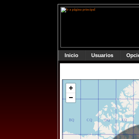
Inicio
Usuarios
Opci
AR
BR
CR
DR
ER
+
−
AQ
BQ
CQ
DQ
EQ