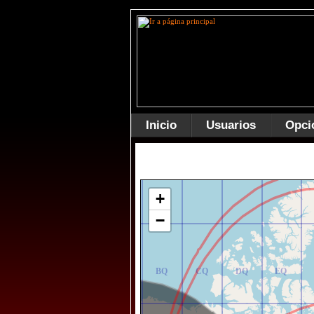
Inicio
Usuarios
Opci
AR
BR
CR
DR
ER
+
−
AQ
BQ
CQ
DQ
EQ