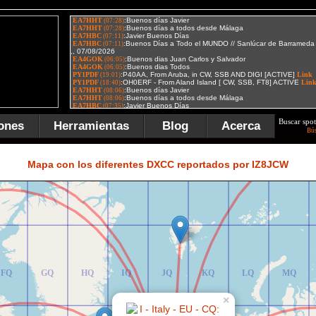
Buscar spot
ones
Herramientas
Blog
Acerca
Bú
FR
GR
HR
IR
JR
KR
LR
MR
Mapa con los diferentes DXCC reportados por IZ8JCW
FQ
GQ
HQ
IQ
JQ
KQ
LQ
MQ
×