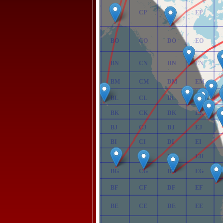
AP
BP
CP
DP
EP
AO
BO
CO
DO
EO
AN
BN
CN
DN
EN
AM
BM
CM
DM
EM
AL
BL
CL
DL
EL
AK
BK
CK
DK
EK
AJ
BJ
CJ
DJ
EJ
AI
BI
CI
DI
EI
AH
BH
CH
DH
EH
AG
BG
CG
DG
EG
AF
BF
CF
DF
EF
AE
BE
CE
DE
EE