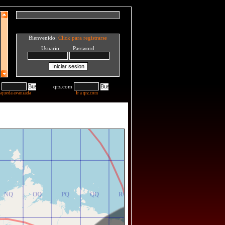
Bienvenido:
Click para registrarse
Usuario Password
qrz.com
squeda avanzada
Ir a qrz.com
NR
OR
PR
QR
RR
NQ
OQ
PQ
QQ
RQ