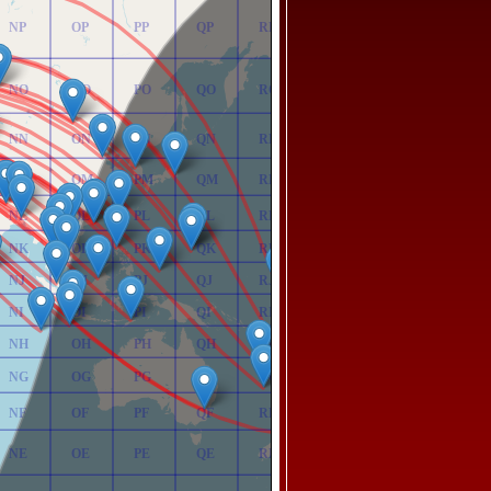
NP
OP
PP
QP
RP
NO
OO
PO
QO
RO
NN
ON
PN
QN
RN
NM
OM
PM
QM
RM
NL
OL
PL
QL
RL
NK
OK
PK
QK
RK
NJ
OJ
PJ
QJ
RJ
NI
OI
PI
QI
RI
NH
OH
PH
QH
RH
NG
OG
PG
QG
RG
NF
OF
PF
QF
RF
NE
OE
PE
QE
RE