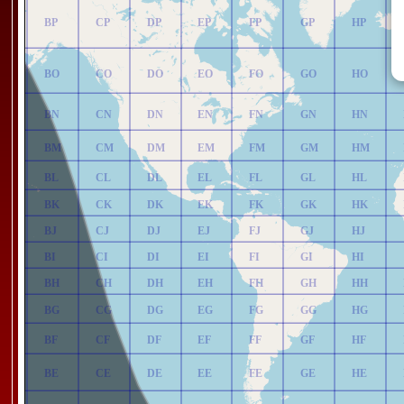
P
BP
CP
DP
EP
FP
GP
HP
AO
BO
CO
DO
EO
FO
GO
HO
AN
BN
CN
DN
EN
FN
GN
HN
AM
BM
CM
DM
EM
FM
GM
HM
AL
BL
CL
DL
EL
FL
GL
HL
AK
BK
CK
DK
EK
FK
GK
HK
J
BJ
CJ
DJ
EJ
FJ
GJ
HJ
I
BI
CI
DI
EI
FI
GI
HI
AH
BH
CH
DH
EH
FH
GH
HH
AG
BG
CG
DG
EG
FG
GG
HG
F
BF
CF
DF
EF
FF
GF
HF
AE
BE
CE
DE
EE
FE
GE
HE