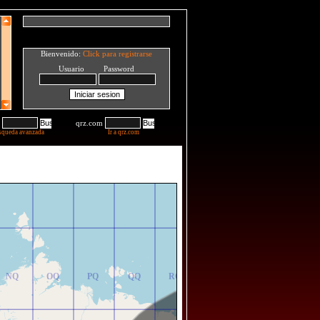
Bienvenido:
Click para registrarse
Usuario Password
qrz.com
squeda avanzada
Ir a qrz.com
NR
OR
PR
QR
RR
NQ
OQ
PQ
QQ
RQ