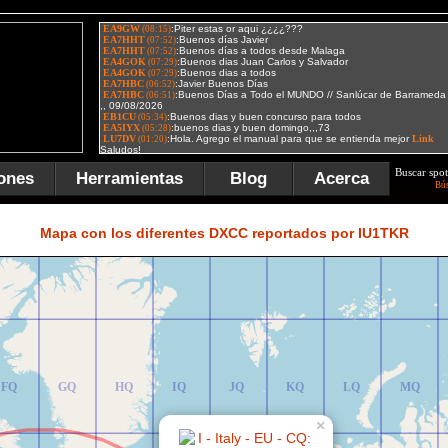
Buscar spot
ones
Herramientas
Blog
Acerca
Bú
FR
GR
HR
IR
JR
KR
LR
MR
Mapa con los diferentes DXCC reportados por IU1TKR
FQ
GQ
HQ
IQ
JQ
KQ
LQ
MQ
×