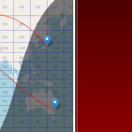
NP
OP
PP
QP
RP
NO
OO
PO
QO
RO
NN
ON
PN
QN
RN
NM
OM
PM
QM
RM
NL
OL
PL
QL
RL
NK
OK
PK
QK
RK
NJ
OJ
PJ
QJ
RJ
NI
OI
PI
QI
RI
NH
OH
PH
QH
RH
NG
OG
PG
QG
RG
NF
OF
PF
QF
RF
NE
OE
PE
QE
RE