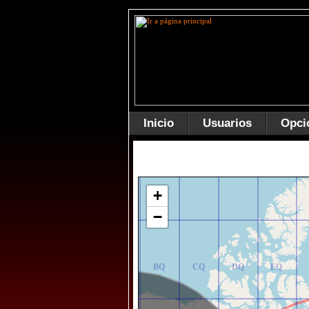
Inicio
Usuarios
Opci
AR
BR
CR
DR
ER
+
−
AQ
BQ
CQ
DQ
EQ