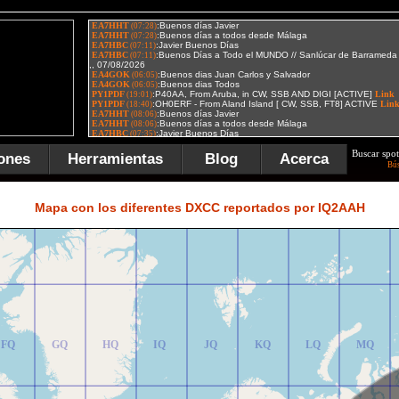
Buscar spot
ones
Herramientas
Blog
Acerca
Bú
FR
GR
HR
IR
JR
KR
LR
MR
Mapa con los diferentes DXCC reportados por IQ2AAH
FQ
GQ
HQ
IQ
JQ
KQ
LQ
MQ