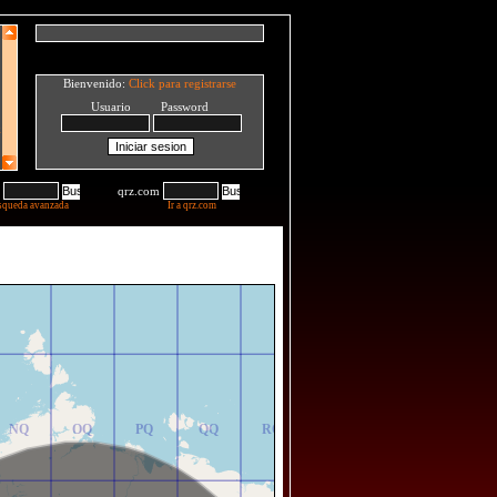
Bienvenido:
Click para registrarse
Usuario Password
qrz.com
squeda avanzada
Ir a qrz.com
NR
OR
PR
QR
RR
NQ
OQ
PQ
QQ
RQ