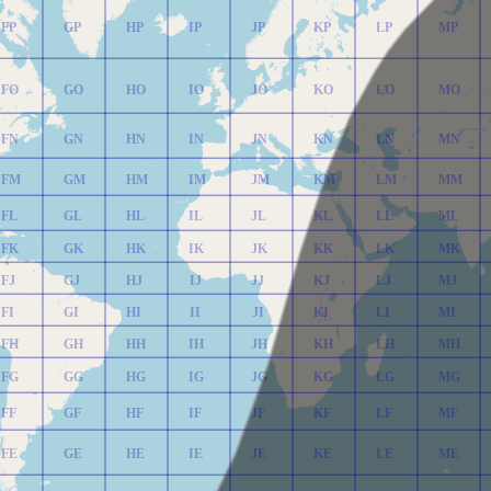
FP
GP
HP
IP
JP
KP
LP
MP
FO
GO
HO
IO
JO
KO
LO
MO
FN
GN
HN
IN
JN
KN
LN
MN
FM
GM
HM
IM
JM
KM
LM
MM
FL
GL
HL
IL
JL
KL
LL
ML
FK
GK
HK
IK
JK
KK
LK
MK
FJ
GJ
HJ
IJ
JJ
KJ
LJ
MJ
FI
GI
HI
II
JI
KI
LI
MI
FH
GH
HH
IH
JH
KH
LH
MH
FG
GG
HG
IG
JG
KG
LG
MG
FF
GF
HF
IF
JF
KF
LF
MF
FE
GE
HE
IE
JE
KE
LE
ME