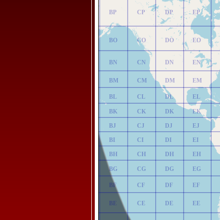
AP
BP
CP
DP
EP
AO
BO
CO
DO
EO
AN
BN
CN
DN
EN
AM
BM
CM
DM
EM
AL
BL
CL
DL
EL
AK
BK
CK
DK
EK
AJ
BJ
CJ
DJ
EJ
AI
BI
CI
DI
EI
AH
BH
CH
DH
EH
AG
BG
CG
DG
EG
AF
BF
CF
DF
EF
AE
BE
CE
DE
EE