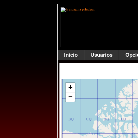
Inicio
Usuarios
Opci
AR
BR
CR
DR
ER
+
−
AQ
BQ
CQ
DQ
EQ