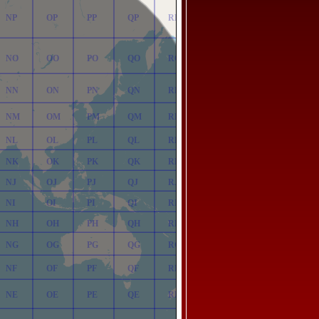
NP
OP
PP
QP
RP
NO
OO
PO
QO
RO
NN
ON
PN
QN
RN
NM
OM
PM
QM
RM
NL
OL
PL
QL
RL
NK
OK
PK
QK
RK
NJ
OJ
PJ
QJ
RJ
NI
OI
PI
QI
RI
NH
OH
PH
QH
RH
NG
OG
PG
QG
RG
NF
OF
PF
QF
RF
NE
OE
PE
QE
RE