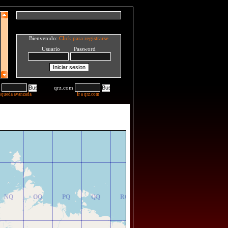
Bienvenido:
Click para registrarse
Usuario Password
qrz.com
squeda avanzada
Ir a qrz.com
NR
OR
PR
QR
RR
NQ
OQ
PQ
QQ
RQ