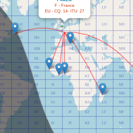
F - France
FP
GP
HP
IP
JP
KP
LP
MP
EU - CQ: 14- ITU: 27
FO
GO
HO
IO
JO
KO
LO
MO
FN
GN
HN
IN
JN
KN
LN
MN
FM
GM
HM
IM
JM
KM
LM
MM
FL
GL
HL
IL
JL
KL
LL
ML
FK
GK
HK
IK
JK
KK
LK
MK
FJ
GJ
HJ
IJ
JJ
KJ
LJ
MJ
FI
GI
HI
II
JI
KI
LI
MI
FH
GH
HH
IH
JH
KH
LH
MH
FG
GG
HG
IG
JG
KG
LG
MG
FF
GF
HF
IF
JF
KF
LF
MF
FE
GE
HE
IE
JE
KE
LE
ME