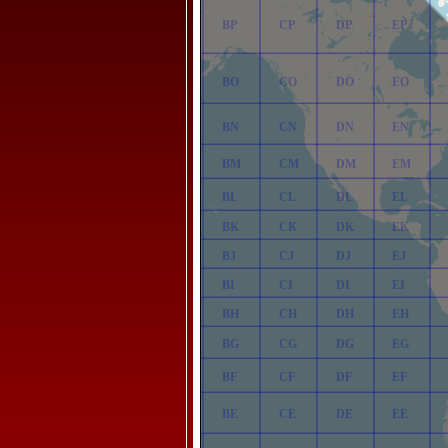
AP
BP
CP
DP
EP
AO
BO
CO
DO
EO
AN
BN
CN
DN
EN
AM
BM
CM
DM
EM
AL
BL
CL
DL
EL
AK
BK
CK
DK
EK
AJ
BJ
CJ
DJ
EJ
AI
BI
CI
DI
EI
AH
BH
CH
DH
EH
AG
BG
CG
DG
EG
AF
BF
CF
DF
EF
AE
BE
CE
DE
EE