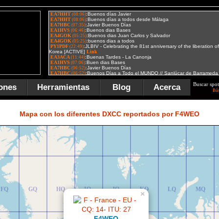
Buscar spot
ones
Herramientas
Blog
Acerca
Bú
FR
GR
HR
IR
JR
KR
LR
MR
Mapa con los diferentes DXCC reportados por F4WEO
FQ
GQ
HQ
IQ
JQ
KQ
LQ
MQ
×
F4WEO