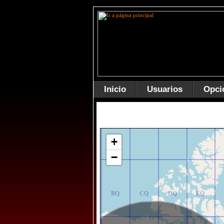
Inicio
Usuarios
Opci
AR
BR
CR
DR
ER
+
−
AQ
BQ
CQ
DQ
EQ