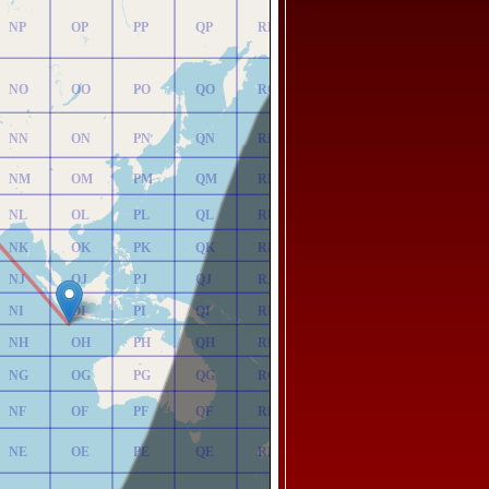
NP
OP
PP
QP
RP
NO
OO
PO
QO
RO
NN
ON
PN
QN
RN
NM
OM
PM
QM
RM
NL
OL
PL
QL
RL
NK
OK
PK
QK
RK
NJ
OJ
PJ
QJ
RJ
NI
OI
PI
QI
RI
NH
OH
PH
QH
RH
NG
OG
PG
QG
RG
NF
OF
PF
QF
RF
NE
OE
PE
QE
RE