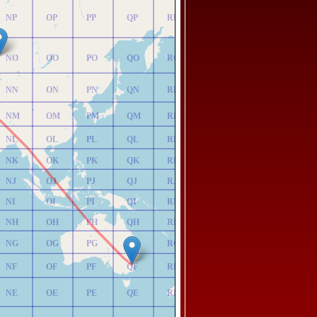
NP
OP
PP
QP
RP
NO
OO
PO
QO
RO
NN
ON
PN
QN
RN
NM
OM
PM
QM
RM
NL
OL
PL
QL
RL
NK
OK
PK
QK
RK
NJ
OJ
PJ
QJ
RJ
NI
OI
PI
QI
RI
NH
OH
PH
QH
RH
NG
OG
PG
QG
RG
NF
OF
PF
QF
RF
NE
OE
PE
QE
RE