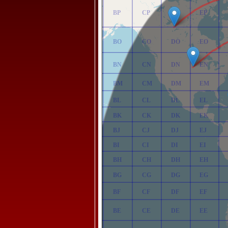
AP
BP
CP
DP
EP
AO
BO
CO
DO
EO
AN
BN
CN
DN
EN
AM
BM
CM
DM
EM
AL
BL
CL
DL
EL
AK
BK
CK
DK
EK
AJ
BJ
CJ
DJ
EJ
AI
BI
CI
DI
EI
AH
BH
CH
DH
EH
AG
BG
CG
DG
EG
AF
BF
CF
DF
EF
AE
BE
CE
DE
EE