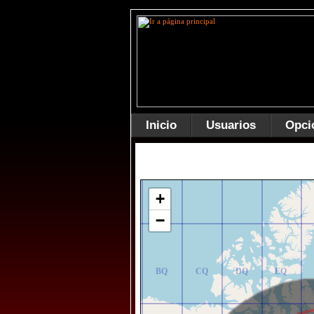
Inicio
Usuarios
Opci
AR
BR
CR
DR
ER
+
−
AQ
BQ
CQ
DQ
EQ