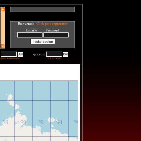
Bienvenido:
Click para registrarse
Usuario Password
qrz.com
squeda avanzada
Ir a qrz.com
NR
OR
PR
QR
RR
NQ
OQ
PQ
QQ
RQ