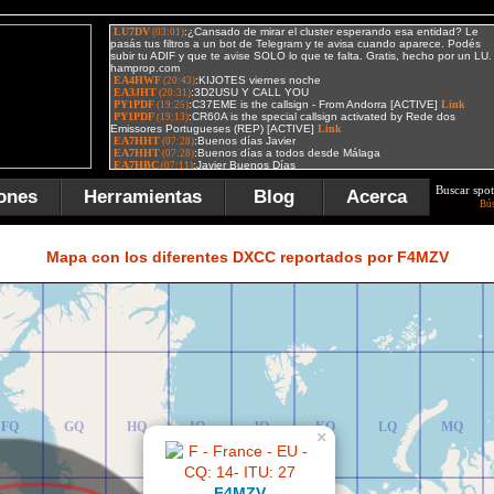
Buscar spot
ones
Herramientas
Blog
Acerca
Bú
FR
GR
HR
IR
JR
KR
LR
MR
Mapa con los diferentes DXCC reportados por F4MZV
FQ
GQ
HQ
IQ
JQ
KQ
LQ
MQ
×
F4MZV