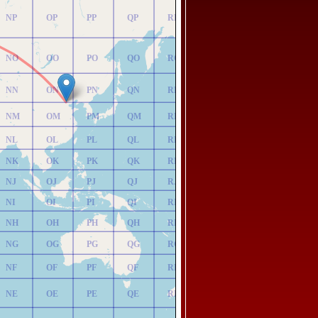
NP
OP
PP
QP
RP
NO
OO
PO
QO
RO
NN
ON
PN
QN
RN
NM
OM
PM
QM
RM
NL
OL
PL
QL
RL
NK
OK
PK
QK
RK
NJ
OJ
PJ
QJ
RJ
NI
OI
PI
QI
RI
NH
OH
PH
QH
RH
NG
OG
PG
QG
RG
NF
OF
PF
QF
RF
NE
OE
PE
QE
RE