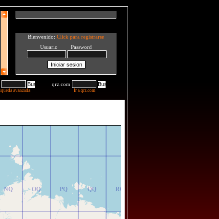
Bienvenido:
Click para registrarse
Usuario Password
qrz.com
squeda avanzada
Ir a qrz.com
NR
OR
PR
QR
RR
NQ
OQ
PQ
QQ
RQ