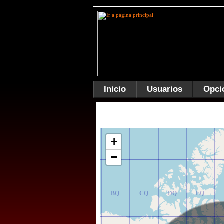
Inicio
Usuarios
Opci
AR
BR
CR
DR
ER
+
−
AQ
BQ
CQ
DQ
EQ