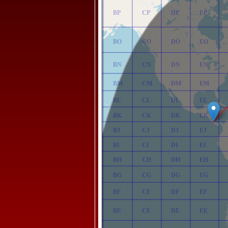
AP
BP
CP
DP
EP
AO
BO
CO
DO
EO
AN
BN
CN
DN
EN
AM
BM
CM
DM
EM
AL
BL
CL
DL
EL
AK
BK
CK
DK
EK
AJ
BJ
CJ
DJ
EJ
AI
BI
CI
DI
EI
AH
BH
CH
DH
EH
AG
BG
CG
DG
EG
AF
BF
CF
DF
EF
AE
BE
CE
DE
EE