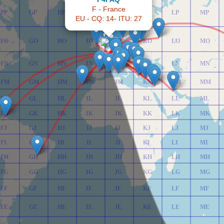
F - France
FP
GP
HP
IP
JP
KP
LP
MP
EU - CQ: 14- ITU: 27
FO
GO
HO
IO
JO
KO
LO
MO
FN
GN
HN
IN
JN
KN
LN
MN
FM
GM
HM
IM
JM
KM
LM
MM
FL
GL
HL
IL
JL
KL
LL
ML
FK
GK
HK
IK
JK
KK
LK
MK
FJ
GJ
HJ
IJ
JJ
KJ
LJ
MJ
FI
GI
HI
II
JI
KI
LI
MI
FH
GH
HH
IH
JH
KH
LH
MH
FG
GG
HG
IG
JG
KG
LG
MG
FF
GF
HF
IF
JF
KF
LF
MF
FE
GE
HE
IE
JE
KE
LE
ME