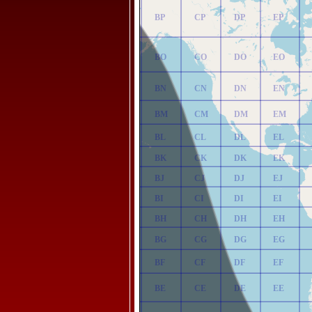
AP
BP
CP
DP
EP
AO
BO
CO
DO
EO
AN
BN
CN
DN
EN
AM
BM
CM
DM
EM
AL
BL
CL
DL
EL
AK
BK
CK
DK
EK
AJ
BJ
CJ
DJ
EJ
AI
BI
CI
DI
EI
AH
BH
CH
DH
EH
AG
BG
CG
DG
EG
AF
BF
CF
DF
EF
AE
BE
CE
DE
EE