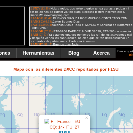
Buscar spot
ones
Herramientas
Blog
Acerca
Bú
FR
GR
HR
IR
JR
KR
LR
MR
Mapa con los diferentes DXCC reportados por F1SUI
FQ
GQ
HQ
IQ
JQ
KQ
LQ
MQ
×
F1SUI