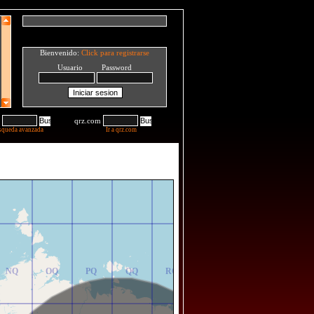
Bienvenido:
Click para registrarse
Usuario Password
qrz.com
squeda avanzada
Ir a qrz.com
NR
OR
PR
QR
RR
NQ
OQ
PQ
QQ
RQ