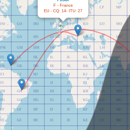
F - France
FP
GP
HP
IP
JP
KP
LP
MP
EU - CQ: 14- ITU: 27
FO
GO
HO
IO
JO
KO
LO
MO
FN
GN
HN
IN
JN
KN
LN
MN
FM
GM
HM
IM
JM
KM
LM
MM
FL
GL
HL
IL
JL
KL
LL
ML
FK
GK
HK
IK
JK
KK
LK
MK
FJ
GJ
HJ
IJ
JJ
KJ
LJ
MJ
FI
GI
HI
II
JI
KI
LI
MI
FH
GH
HH
IH
JH
KH
LH
MH
FG
GG
HG
IG
JG
KG
LG
MG
FF
GF
HF
IF
JF
KF
LF
MF
FE
GE
HE
IE
JE
KE
LE
ME