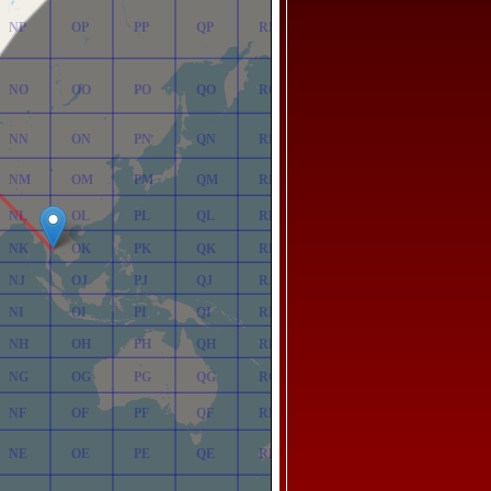
NP
OP
PP
QP
RP
NO
OO
PO
QO
RO
NN
ON
PN
QN
RN
NM
OM
PM
QM
RM
NL
OL
PL
QL
RL
NK
OK
PK
QK
RK
NJ
OJ
PJ
QJ
RJ
NI
OI
PI
QI
RI
NH
OH
PH
QH
RH
NG
OG
PG
QG
RG
NF
OF
PF
QF
RF
NE
OE
PE
QE
RE