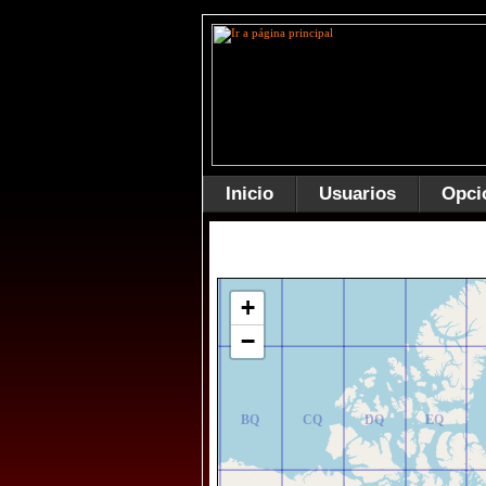
Inicio
Usuarios
Opci
AR
BR
CR
DR
ER
+
−
AQ
BQ
CQ
DQ
EQ