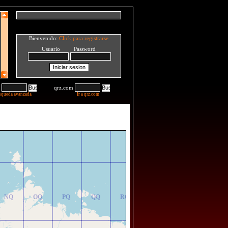
Bienvenido:
Click para registrarse
Usuario Password
qrz.com
squeda avanzada
Ir a qrz.com
NR
OR
PR
QR
RR
NQ
OQ
PQ
QQ
RQ