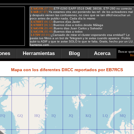
Buscar spot
ones
Herramientas
Blog
Acerca
Bú
FR
GR
HR
IR
JR
KR
LR
MR
Mapa con los diferentes DXCC reportados por EB7RCS
FQ
GQ
HQ
IQ
JQ
KQ
LQ
MQ