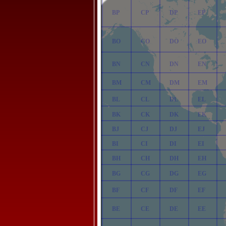
AP
BP
CP
DP
EP
AO
BO
CO
DO
EO
AN
BN
CN
DN
EN
AM
BM
CM
DM
EM
AL
BL
CL
DL
EL
AK
BK
CK
DK
EK
AJ
BJ
CJ
DJ
EJ
AI
BI
CI
DI
EI
AH
BH
CH
DH
EH
AG
BG
CG
DG
EG
AF
BF
CF
DF
EF
AE
BE
CE
DE
EE