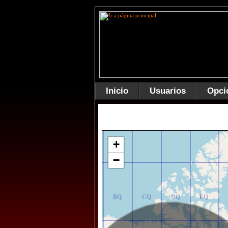
Inicio
Usuarios
Opci
AR
BR
CR
DR
ER
+
−
AQ
BQ
CQ
DQ
EQ