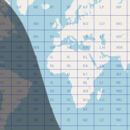
FP
GP
HP
IP
JP
KP
LP
MP
FO
GO
HO
IO
JO
KO
LO
MO
FN
GN
HN
IN
JN
KN
LN
MN
FM
GM
HM
IM
JM
KM
LM
MM
FL
GL
HL
IL
JL
KL
LL
ML
FK
GK
HK
IK
JK
KK
LK
MK
FJ
GJ
HJ
IJ
JJ
KJ
LJ
MJ
FI
GI
HI
II
JI
KI
LI
MI
FH
GH
HH
IH
JH
KH
LH
MH
FG
GG
HG
IG
JG
KG
LG
MG
FF
GF
HF
IF
JF
KF
LF
MF
FE
GE
HE
IE
JE
KE
LE
ME