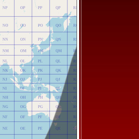
NP
OP
PP
QP
RP
NO
OO
PO
QO
RO
NN
ON
PN
QN
RN
NM
OM
PM
QM
RM
NL
OL
PL
QL
RL
NK
OK
PK
QK
RK
NJ
OJ
PJ
QJ
RJ
NI
OI
PI
QI
RI
NH
OH
PH
QH
RH
NG
OG
PG
QG
RG
NF
OF
PF
QF
RF
NE
OE
PE
QE
RE