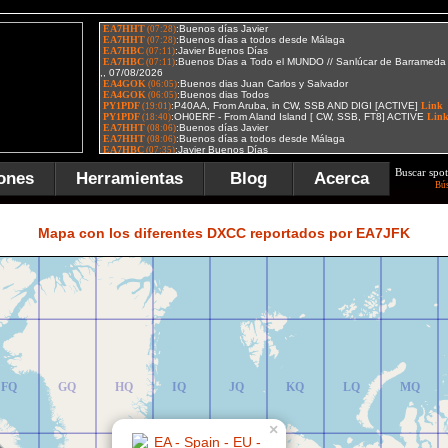
Buscar spot
ones
Herramientas
Blog
Acerca
Bú
FR
GR
HR
IR
JR
KR
LR
MR
Mapa con los diferentes DXCC reportados por EA7JFK
FQ
GQ
HQ
IQ
JQ
KQ
LQ
MQ
×