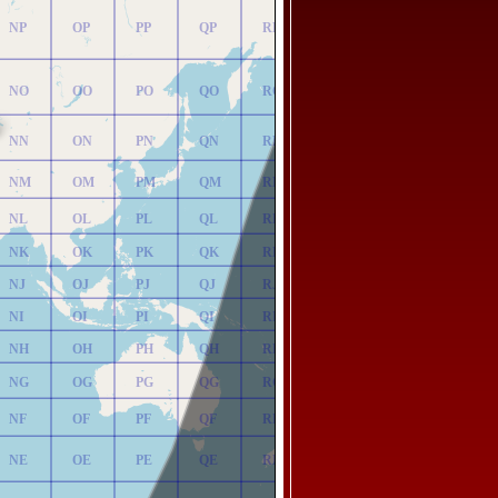
NP
OP
PP
QP
RP
NO
OO
PO
QO
RO
NN
ON
PN
QN
RN
NM
OM
PM
QM
RM
NL
OL
PL
QL
RL
NK
OK
PK
QK
RK
NJ
OJ
PJ
QJ
RJ
NI
OI
PI
QI
RI
NH
OH
PH
QH
RH
NG
OG
PG
QG
RG
NF
OF
PF
QF
RF
NE
OE
PE
QE
RE