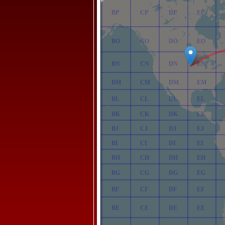
AP
BP
CP
DP
EP
AO
BO
CO
DO
EO
AN
BN
CN
DN
EN
AM
BM
CM
DM
EM
AL
BL
CL
DL
EL
AK
BK
CK
DK
EK
AJ
BJ
CJ
DJ
EJ
AI
BI
CI
DI
EI
AH
BH
CH
DH
EH
AG
BG
CG
DG
EG
AF
BF
CF
DF
EF
AE
BE
CE
DE
EE