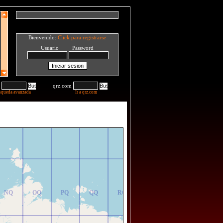
Bienvenido:
Click para registrarse
Usuario Password
qrz.com
squeda avanzada
Ir a qrz.com
NR
OR
PR
QR
RR
NQ
OQ
PQ
QQ
RQ