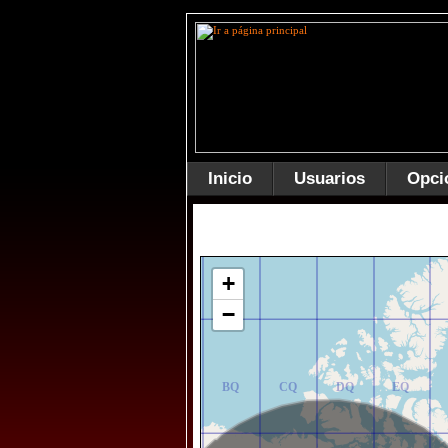
Inicio
Usuarios
Opci
AR
BR
CR
DR
ER
+
−
AQ
BQ
CQ
DQ
EQ