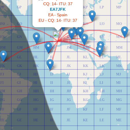
FP
GP
HP
IP
JP
KP
LP
MP
EA7JFK
EA - Spain
EU - CQ: 14- ITU: 37
FO
GO
HO
IO
JO
KO
LO
MO
FN
GN
HN
IN
JN
KN
LN
MN
FM
GM
HM
IM
JM
KM
LM
MM
FL
GL
HL
IL
JL
KL
LL
ML
FK
GK
HK
IK
JK
KK
LK
MK
FJ
GJ
HJ
IJ
JJ
KJ
LJ
MJ
FI
GI
HI
II
JI
KI
LI
MI
FH
GH
HH
IH
JH
KH
LH
MH
FG
GG
HG
IG
JG
KG
LG
MG
FF
GF
HF
IF
JF
KF
LF
MF
FE
GE
HE
IE
JE
KE
LE
ME