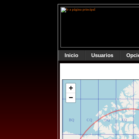
Inicio
Usuarios
Opci
AR
BR
CR
DR
ER
+
−
AQ
BQ
CQ
DQ
EQ