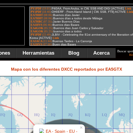
Buscar spot
ones
Herramientas
Blog
Acerca
Bú
FR
GR
HR
IR
JR
KR
LR
MR
Mapa con los diferentes DXCC reportados por EA5GTX
FQ
GQ
HQ
IQ
JQ
KQ
LQ
MQ
×