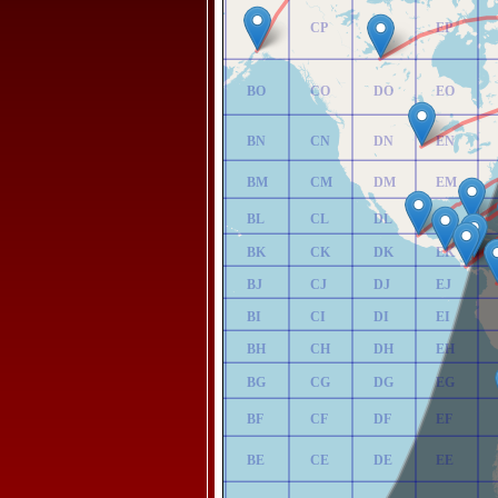
AP
BP
CP
DP
EP
AO
BO
CO
DO
EO
AN
BN
CN
DN
EN
AM
BM
CM
DM
EM
AL
BL
CL
DL
EL
AK
BK
CK
DK
EK
AJ
BJ
CJ
DJ
EJ
AI
BI
CI
DI
EI
AH
BH
CH
DH
EH
AG
BG
CG
DG
EG
AF
BF
CF
DF
EF
AE
BE
CE
DE
EE