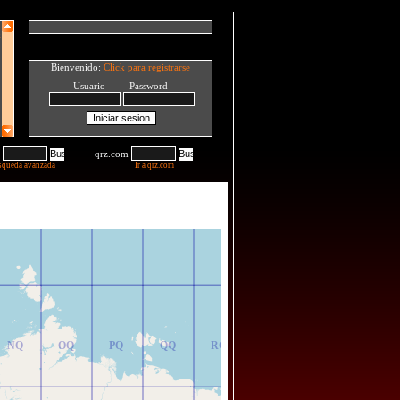
Bienvenido:
Click para registrarse
Usuario Password
qrz.com
squeda avanzada
Ir a qrz.com
NR
OR
PR
QR
RR
NQ
OQ
PQ
QQ
RQ