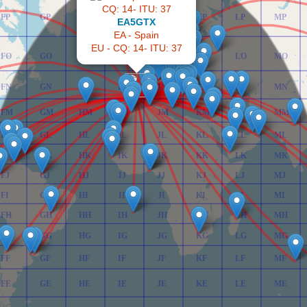
FP
GP
HP
IP
JP
KP
LP
MP
EA5GTX
EA - Spain
EU - CQ: 14- ITU: 37
FO
GO
HO
IO
JO
KO
LO
MO
FN
GN
HN
IN
JN
KN
LN
MN
FM
GM
HM
IM
JM
KM
LM
MM
FL
GL
HL
IL
JL
KL
LL
ML
FK
GK
HK
IK
JK
KK
LK
MK
FJ
GJ
HJ
IJ
JJ
KJ
LJ
MJ
FI
GI
HI
II
JI
KI
LI
MI
FH
GH
HH
IH
JH
KH
LH
MH
FG
GG
HG
IG
JG
KG
LG
MG
FF
GF
HF
IF
JF
KF
LF
MF
FE
GE
HE
IE
JE
KE
LE
ME