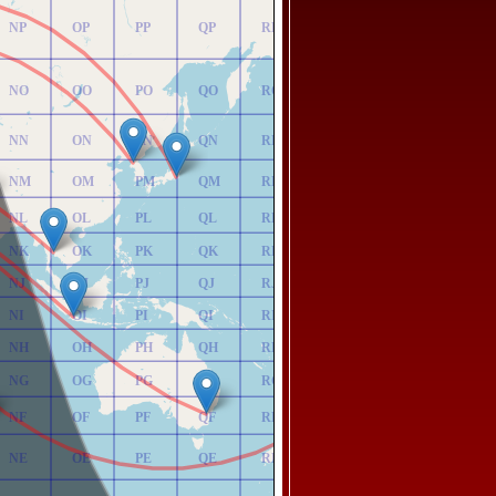
NP
OP
PP
QP
RP
NO
OO
PO
QO
RO
NN
ON
PN
QN
RN
NM
OM
PM
QM
RM
NL
OL
PL
QL
RL
NK
OK
PK
QK
RK
NJ
OJ
PJ
QJ
RJ
NI
OI
PI
QI
RI
NH
OH
PH
QH
RH
NG
OG
PG
QG
RG
NF
OF
PF
QF
RF
NE
OE
PE
QE
RE