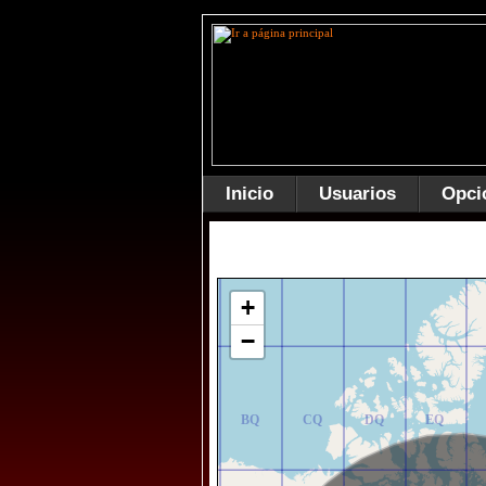
Inicio
Usuarios
Opci
AR
BR
CR
DR
ER
+
−
AQ
BQ
CQ
DQ
EQ