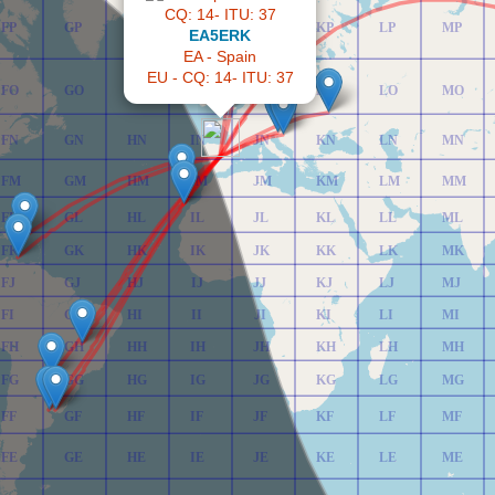
FP
GP
HP
IP
JP
KP
LP
MP
EA5ERK
EA - Spain
EU - CQ: 14- ITU: 37
FO
GO
HO
IO
JO
KO
LO
MO
FN
GN
HN
IN
JN
KN
LN
MN
FM
GM
HM
IM
JM
KM
LM
MM
FL
GL
HL
IL
JL
KL
LL
ML
FK
GK
HK
IK
JK
KK
LK
MK
FJ
GJ
HJ
IJ
JJ
KJ
LJ
MJ
FI
GI
HI
II
JI
KI
LI
MI
FH
GH
HH
IH
JH
KH
LH
MH
FG
GG
HG
IG
JG
KG
LG
MG
FF
GF
HF
IF
JF
KF
LF
MF
FE
GE
HE
IE
JE
KE
LE
ME