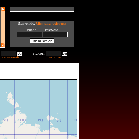
Bienvenido:
Click para registrarse
Usuario Password
qrz.com
squeda avanzada
Ir a qrz.com
NR
OR
PR
QR
RR
NQ
OQ
PQ
QQ
RQ