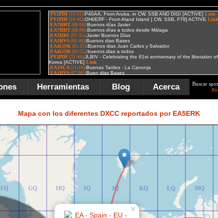
Buscar spot
ones
Herramientas
Blog
Acerca
Bú
FR
GR
HR
IR
JR
KR
LR
MR
Mapa con los diferentes DXCC reportados por EA5ERK
FQ
GQ
HQ
IQ
JQ
KQ
LQ
MQ
×