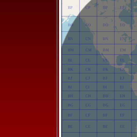
AP
BP
CP
DP
EP
AO
BO
CO
DO
EO
AN
BN
CN
DN
EN
AM
BM
CM
DM
EM
AL
BL
CL
DL
EL
AK
BK
CK
DK
EK
AJ
BJ
CJ
DJ
EJ
AI
BI
CI
DI
EI
AH
BH
CH
DH
EH
AG
BG
CG
DG
EG
AF
BF
CF
DF
EF
AE
BE
CE
DE
EE