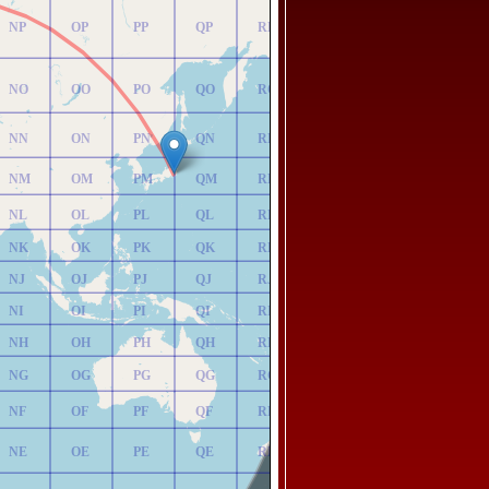
NP
OP
PP
QP
RP
NO
OO
PO
QO
RO
NN
ON
PN
QN
RN
NM
OM
PM
QM
RM
NL
OL
PL
QL
RL
NK
OK
PK
QK
RK
NJ
OJ
PJ
QJ
RJ
NI
OI
PI
QI
RI
NH
OH
PH
QH
RH
NG
OG
PG
QG
RG
NF
OF
PF
QF
RF
NE
OE
PE
QE
RE