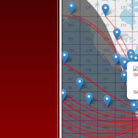
AP
BP
CP
DP
EP
AO
BO
CO
DO
EO
AN
BN
CN
DN
EN
AM
BM
CM
DM
EM
AL
BL
CL
DL
EL
AK
BK
CK
DK
EK
AJ
BJ
CJ
DJ
EJ
AI
BI
CI
DI
EI
SA
AH
BH
CH
DH
EH
AG
BG
CG
DG
EG
AF
BF
CF
DF
EF
AE
BE
CE
DE
EE