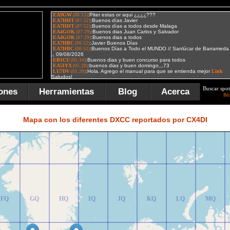
Buscar spot
ones
Herramientas
Blog
Acerca
Bú
FR
GR
HR
IR
JR
KR
LR
MR
Mapa con los diferentes DXCC reportados por CX4DI
FQ
GQ
HQ
IQ
JQ
KQ
LQ
MQ