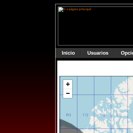
Inicio
Usuarios
Opci
AR
BR
CR
DR
ER
+
−
AQ
BQ
CQ
DQ
EQ