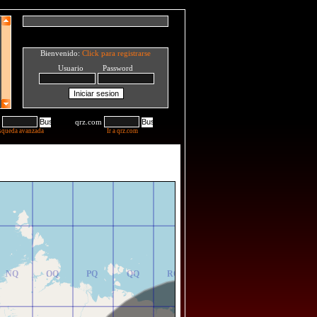
Bienvenido:
Click para registrarse
Usuario Password
qrz.com
squeda avanzada
Ir a qrz.com
NR
OR
PR
QR
RR
NQ
OQ
PQ
QQ
RQ