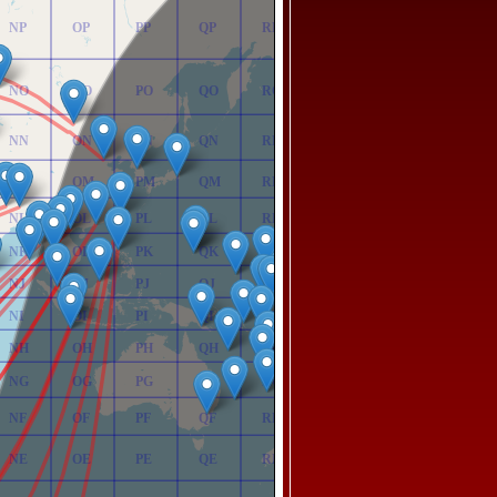
NP
OP
PP
QP
RP
NO
OO
PO
QO
RO
NN
ON
PN
QN
RN
NM
OM
PM
QM
RM
NL
OL
PL
QL
RL
NK
OK
PK
QK
RK
NJ
OJ
PJ
QJ
RJ
NI
OI
PI
QI
RI
NH
OH
PH
QH
RH
NG
OG
PG
QG
RG
NF
OF
PF
QF
RF
NE
OE
PE
QE
RE