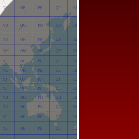
NP
OP
PP
QP
RP
NO
OO
PO
QO
RO
NN
ON
PN
QN
RN
NM
OM
PM
QM
RM
NL
OL
PL
QL
RL
NK
OK
PK
QK
RK
NJ
OJ
PJ
QJ
RJ
NI
OI
PI
QI
RI
NH
OH
PH
QH
RH
NG
OG
PG
QG
RG
NF
OF
PF
QF
RF
NE
OE
PE
QE
RE