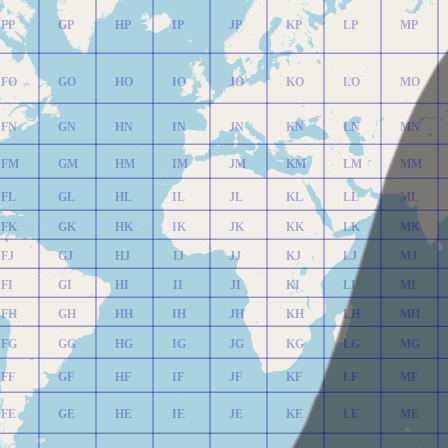
FP
GP
HP
IP
JP
KP
LP
MP
FO
GO
HO
IO
JO
KO
LO
MO
FN
GN
HN
IN
JN
KN
LN
MN
FM
GM
HM
IM
JM
KM
LM
MM
FL
GL
HL
IL
JL
KL
LL
ML
FK
GK
HK
IK
JK
KK
LK
MK
FJ
GJ
HJ
IJ
JJ
KJ
LJ
MJ
FI
GI
HI
II
JI
KI
LI
MI
FH
GH
HH
IH
JH
KH
LH
MH
FG
GG
HG
IG
JG
KG
LG
MG
FF
GF
HF
IF
JF
KF
LF
MF
FE
GE
HE
IE
JE
KE
LE
ME