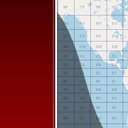
AP
BP
CP
DP
EP
AO
BO
CO
DO
EO
AN
BN
CN
DN
EN
AM
BM
CM
DM
EM
AL
BL
CL
DL
EL
AK
BK
CK
DK
EK
AJ
BJ
CJ
DJ
EJ
AI
BI
CI
DI
EI
AH
BH
CH
DH
EH
AG
BG
CG
DG
EG
AF
BF
CF
DF
EF
AE
BE
CE
DE
EE