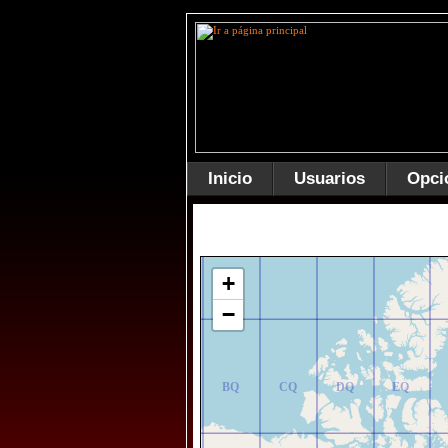
Inicio
Usuarios
Opci
AR
BR
CR
DR
ER
+
−
AQ
BQ
CQ
DQ
EQ