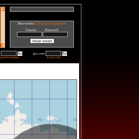
Bienvenido:
Click para registrarse
Usuario Password
qrz.com
squeda avanzada
Ir a qrz.com
NR
OR
PR
QR
RR
NQ
OQ
PQ
QQ
RQ