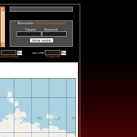
Bienvenido:
Click para registrarse
Usuario Password
qrz.com
squeda avanzada
Ir a qrz.com
NR
OR
PR
QR
RR
NQ
OQ
PQ
QQ
RQ