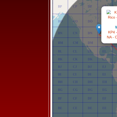
AP
BP
CP
DP
EP
AO
BO
CO
DO
EO
KP4 -
AN
BN
CN
DN
EN
NA - C
AM
BM
CM
DM
EM
AL
BL
CL
DL
EL
AK
BK
CK
DK
EK
AJ
BJ
CJ
DJ
EJ
AI
BI
CI
DI
EI
AH
BH
CH
DH
EH
AG
BG
CG
DG
EG
AF
BF
CF
DF
EF
AE
BE
CE
DE
EE