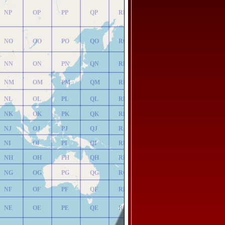
NP
OP
PP
QP
RP
NO
OO
PO
QO
RO
NN
ON
PN
QN
RN
NM
OM
PM
QM
RM
NL
OL
PL
QL
RL
NK
OK
PK
QK
RK
NJ
OJ
PJ
QJ
RJ
NI
OI
PI
QI
RI
NH
OH
PH
QH
RH
NG
OG
PG
QG
RG
NF
OF
PF
QF
RF
NE
OE
PE
QE
RE