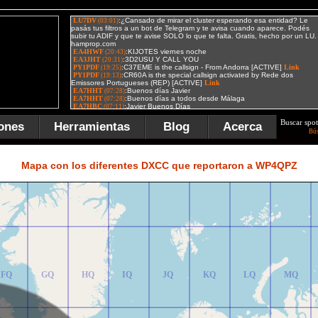
Buscar spot
ones
Herramientas
Blog
Acerca
Bú
FR
GR
HR
IR
JR
KR
LR
MR
Mapa con los diferentes DXCC que reportaron a WP4QPZ
FQ
GQ
HQ
IQ
JQ
KQ
LQ
MQ