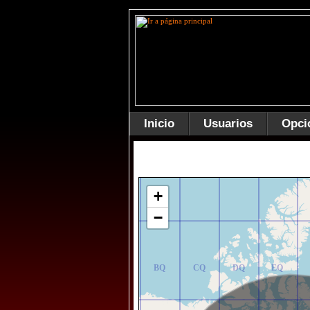
Inicio
Usuarios
Opci
AR
BR
CR
DR
ER
+
−
AQ
BQ
CQ
DQ
EQ