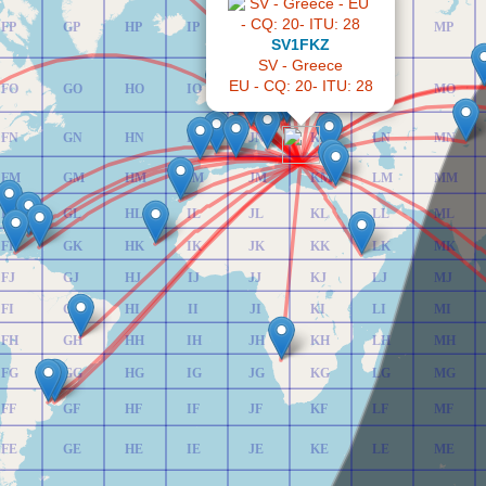
FP
GP
HP
IP
JP
KP
LP
MP
SV1FKZ
SV - Greece
EU - CQ: 20- ITU: 28
FO
GO
HO
IO
JO
KO
LO
MO
FN
GN
HN
IN
JN
KN
LN
MN
FM
GM
HM
IM
JM
KM
LM
MM
FL
GL
HL
IL
JL
KL
LL
ML
FK
GK
HK
IK
JK
KK
LK
MK
FJ
GJ
HJ
IJ
JJ
KJ
LJ
MJ
FI
GI
HI
II
JI
KI
LI
MI
FH
GH
HH
IH
JH
KH
LH
MH
FG
GG
HG
IG
JG
KG
LG
MG
FF
GF
HF
IF
JF
KF
LF
MF
FE
GE
HE
IE
JE
KE
LE
ME