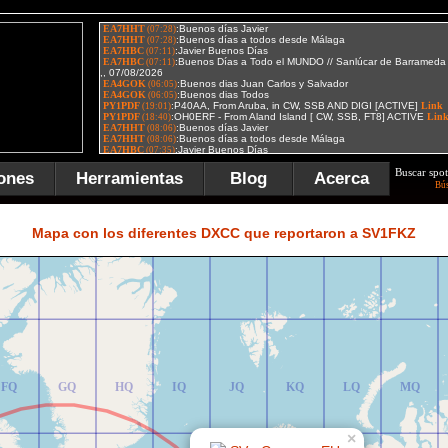
Buscar spot
ones
Herramientas
Blog
Acerca
Bú
FR
GR
HR
IR
JR
KR
LR
MR
Mapa con los diferentes DXCC que reportaron a SV1FKZ
FQ
GQ
HQ
IQ
JQ
KQ
LQ
MQ
×