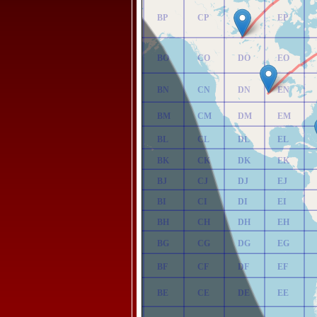
AP
BP
CP
DP
EP
AO
BO
CO
DO
EO
AN
BN
CN
DN
EN
AM
BM
CM
DM
EM
AL
BL
CL
DL
EL
AK
BK
CK
DK
EK
AJ
BJ
CJ
DJ
EJ
AI
BI
CI
DI
EI
AH
BH
CH
DH
EH
AG
BG
CG
DG
EG
AF
BF
CF
DF
EF
AE
BE
CE
DE
EE