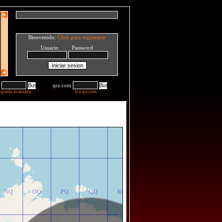
Bienvenido:
Click para registrarse
Usuario Password
qrz.com
squeda avanzada
Ir a qrz.com
NR
OR
PR
QR
RR
NQ
OQ
PQ
QQ
RQ