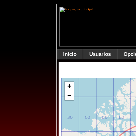
Inicio
Usuarios
Opci
AR
BR
CR
DR
ER
+
−
AQ
BQ
CQ
DQ
EQ