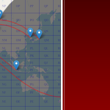
NP
OP
PP
QP
RP
NO
OO
PO
QO
RO
NN
ON
PN
QN
RN
NM
OM
PM
QM
RM
NL
OL
PL
QL
RL
NK
OK
PK
QK
RK
NJ
OJ
PJ
QJ
RJ
NI
OI
PI
QI
RI
NH
OH
PH
QH
RH
NG
OG
PG
QG
RG
NF
OF
PF
QF
RF
NE
OE
PE
QE
RE