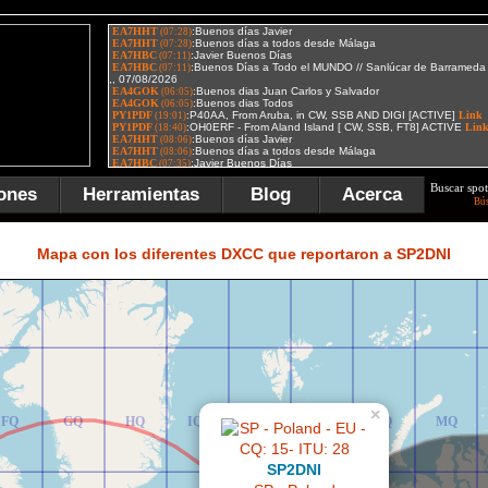
Buscar spot
ones
Herramientas
Blog
Acerca
Bú
FR
GR
HR
IR
JR
KR
LR
MR
Mapa con los diferentes DXCC que reportaron a SP2DNI
×
FQ
GQ
HQ
IQ
JQ
KQ
LQ
MQ
SP2DNI