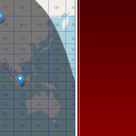
NP
OP
PP
QP
RP
NO
OO
PO
QO
RO
NN
ON
PN
QN
RN
NM
OM
PM
QM
RM
NL
OL
PL
QL
RL
NK
OK
PK
QK
RK
NJ
OJ
PJ
QJ
RJ
NI
OI
PI
QI
RI
NH
OH
PH
QH
RH
NG
OG
PG
QG
RG
NF
OF
PF
QF
RF
NE
OE
PE
QE
RE