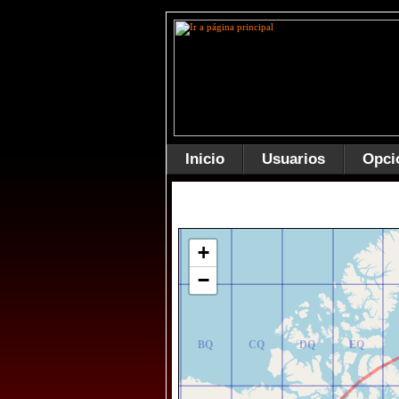
Inicio
Usuarios
Opci
AR
BR
CR
DR
ER
+
−
AQ
BQ
CQ
DQ
EQ