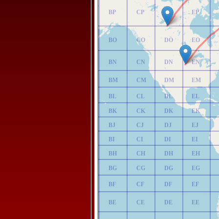
AP
BP
CP
DP
EP
AO
BO
CO
DO
EO
AN
BN
CN
DN
EN
AM
BM
CM
DM
EM
AL
BL
CL
DL
EL
AK
BK
CK
DK
EK
AJ
BJ
CJ
DJ
EJ
AI
BI
CI
DI
EI
AH
BH
CH
DH
EH
AG
BG
CG
DG
EG
AF
BF
CF
DF
EF
AE
BE
CE
DE
EE