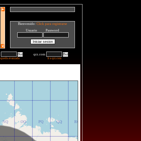
Bienvenido:
Click para registrarse
Usuario Password
qrz.com
squeda avanzada
Ir a qrz.com
NR
OR
PR
QR
RR
NQ
OQ
PQ
QQ
RQ