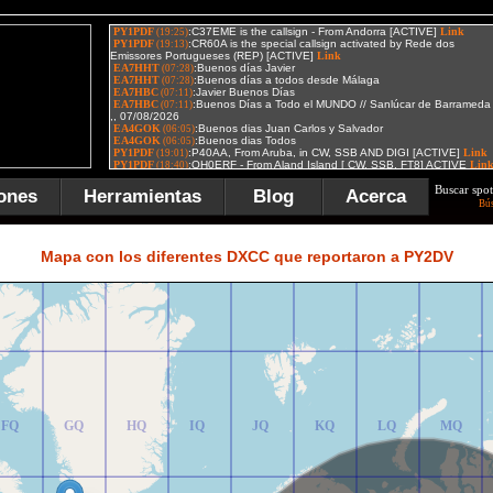
Buscar spot
ones
Herramientas
Blog
Acerca
Bú
FR
GR
HR
IR
JR
KR
LR
MR
Mapa con los diferentes DXCC que reportaron a PY2DV
FQ
GQ
HQ
IQ
JQ
KQ
LQ
MQ