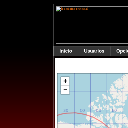
Inicio
Usuarios
Opci
AR
BR
CR
DR
ER
+
−
AQ
BQ
CQ
DQ
EQ