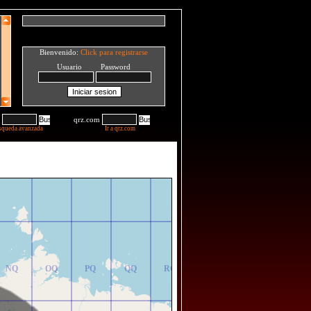
Bienvenido:
Click para registrarse
Usuario Password
qrz.com
squeda avanzada
Ir a qrz.com
NR
OR
PR
QR
RR
NQ
OQ
PQ
QQ
RQ