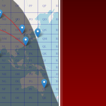
NP
OP
PP
QP
RP
NO
OO
PO
QO
RO
NN
ON
PN
QN
RN
NM
OM
PM
QM
RM
NL
OL
PL
QL
RL
NK
OK
PK
QK
RK
NJ
OJ
PJ
QJ
RJ
NI
OI
PI
QI
RI
NH
OH
PH
QH
RH
NG
OG
PG
QG
RG
NF
OF
PF
QF
RF
NE
OE
PE
QE
RE