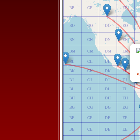
AP
BP
CP
DP
EP
AO
BO
CO
DO
EO
AN
BN
CN
DN
EN
AM
BM
CM
DM
EM
AL
BL
CL
DL
EL
AK
BK
CK
DK
EK
S
AJ
BJ
CJ
DJ
EJ
AI
BI
CI
DI
EI
AH
BH
CH
DH
EH
AG
BG
CG
DG
EG
AF
BF
CF
DF
EF
AE
BE
CE
DE
EE