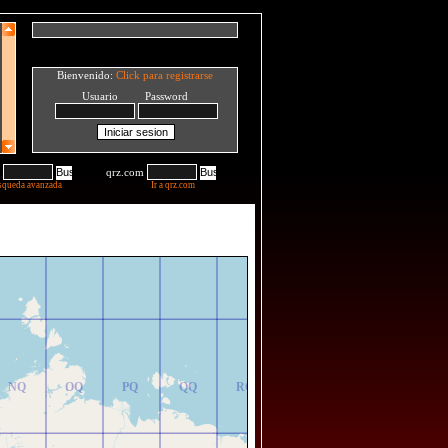
Bienvenido:
Click para registrarse
Usuario Password
qrz.com
squeda avanzada
Ir a qrz.com
NR
OR
PR
QR
RR
NQ
OQ
PQ
QQ
RQ