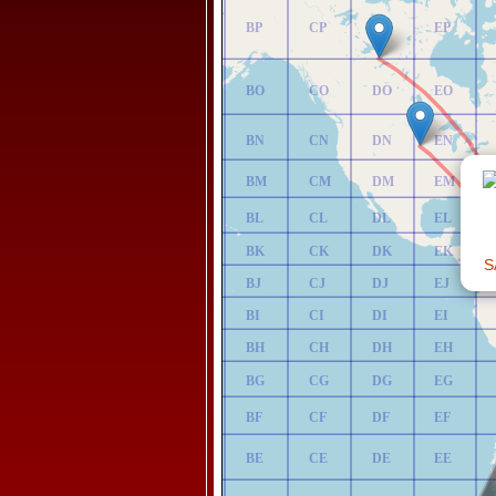
AP
BP
CP
DP
EP
AO
BO
CO
DO
EO
AN
BN
CN
DN
EN
AM
BM
CM
DM
EM
AL
BL
CL
DL
EL
AK
BK
CK
DK
EK
S
AJ
BJ
CJ
DJ
EJ
AI
BI
CI
DI
EI
AH
BH
CH
DH
EH
AG
BG
CG
DG
EG
AF
BF
CF
DF
EF
AE
BE
CE
DE
EE