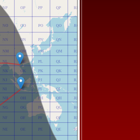
NP
OP
PP
QP
RP
NO
OO
PO
QO
RO
NN
ON
PN
QN
RN
NM
OM
PM
QM
RM
NL
OL
PL
QL
RL
NK
OK
PK
QK
RK
NJ
OJ
PJ
QJ
RJ
NI
OI
PI
QI
RI
NH
OH
PH
QH
RH
NG
OG
PG
QG
RG
NF
OF
PF
QF
RF
NE
OE
PE
QE
RE