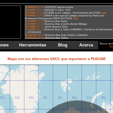
Buscar spot
ones
Herramientas
Blog
Acerca
Bú
FR
GR
HR
IR
JR
KR
LR
MR
Mapa con los diferentes DXCC que reportaron a PU2USM
FQ
GQ
HQ
IQ
JQ
KQ
LQ
MQ