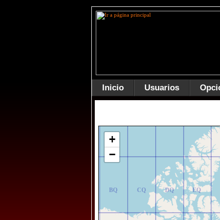
Inicio
Usuarios
Opci
AR
BR
CR
DR
ER
+
−
AQ
BQ
CQ
DQ
EQ