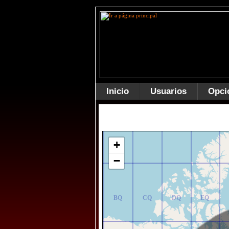
Inicio
Usuarios
Opci
AR
BR
CR
DR
ER
+
−
AQ
BQ
CQ
DQ
EQ