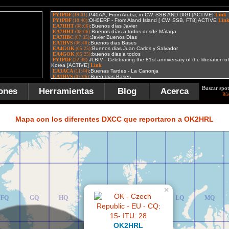
Buscar spot
ones
Herramientas
Blog
Acerca
Bú
FR
GR
HR
IR
JR
KR
LR
MR
Mapa con los diferentes DXCC que reportaron a OK2HRL
×
FQ
GQ
HQ
IQ
JQ
KQ
LQ
MQ
OK2HRL