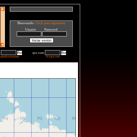
Bienvenido:
Click para registrarse
Usuario Password
qrz.com
squeda avanzada
Ir a qrz.com
NR
OR
PR
QR
RR
NQ
OQ
PQ
QQ
RQ