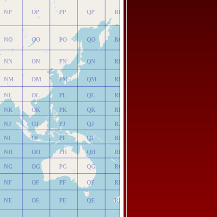
NP
OP
PP
QP
RP
NO
OO
PO
QO
RO
NN
ON
PN
QN
RN
NM
OM
PM
QM
RM
NL
OL
PL
QL
RL
NK
OK
PK
QK
RK
NJ
OJ
PJ
QJ
RJ
NI
OI
PI
QI
RI
NH
OH
PH
QH
RH
NG
OG
PG
QG
RG
NF
OF
PF
QF
RF
NE
OE
PE
QE
RE