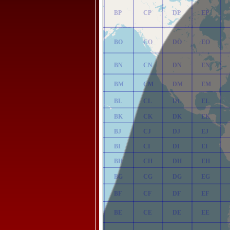
AP
BP
CP
DP
EP
AO
BO
CO
DO
EO
AN
BN
CN
DN
EN
AM
BM
CM
DM
EM
AL
BL
CL
DL
EL
AK
BK
CK
DK
EK
AJ
BJ
CJ
DJ
EJ
AI
BI
CI
DI
EI
AH
BH
CH
DH
EH
AG
BG
CG
DG
EG
AF
BF
CF
DF
EF
AE
BE
CE
DE
EE