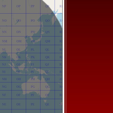
NP
OP
PP
QP
RP
NO
OO
PO
QO
RO
NN
ON
PN
QN
RN
NM
OM
PM
QM
RM
NL
OL
PL
QL
RL
NK
OK
PK
QK
RK
NJ
OJ
PJ
QJ
RJ
NI
OI
PI
QI
RI
NH
OH
PH
QH
RH
NG
OG
PG
QG
RG
NF
OF
PF
QF
RF
NE
OE
PE
QE
RE