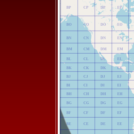
AP
BP
CP
DP
EP
AO
BO
CO
DO
EO
AN
BN
CN
DN
EN
AM
BM
CM
DM
EM
AL
BL
CL
DL
EL
AK
BK
CK
DK
EK
AJ
BJ
CJ
DJ
EJ
AI
BI
CI
DI
EI
AH
BH
CH
DH
EH
AG
BG
CG
DG
EG
AF
BF
CF
DF
EF
AE
BE
CE
DE
EE