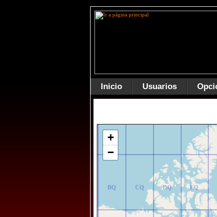
Inicio
Usuarios
Opci
AR
BR
CR
DR
ER
+
−
AQ
BQ
CQ
DQ
EQ