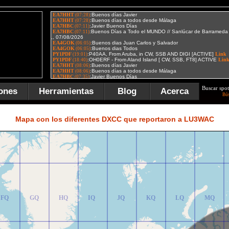
Buscar spot
ones
Herramientas
Blog
Acerca
Bú
FR
GR
HR
IR
JR
KR
LR
MR
Mapa con los diferentes DXCC que reportaron a LU3WAC
FQ
GQ
HQ
IQ
JQ
KQ
LQ
MQ