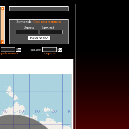
Bienvenido:
Click para registrarse
Usuario Password
qrz.com
squeda avanzada
Ir a qrz.com
NR
OR
PR
QR
RR
NQ
OQ
PQ
QQ
RQ