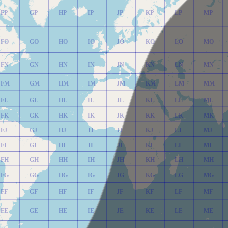
FP
GP
HP
IP
JP
KP
LP
MP
FO
GO
HO
IO
JO
KO
LO
MO
FN
GN
HN
IN
JN
KN
LN
MN
FM
GM
HM
IM
JM
KM
LM
MM
FL
GL
HL
IL
JL
KL
LL
ML
FK
GK
HK
IK
JK
KK
LK
MK
FJ
GJ
HJ
IJ
JJ
KJ
LJ
MJ
FI
GI
HI
II
JI
KI
LI
MI
FH
GH
HH
IH
JH
KH
LH
MH
FG
GG
HG
IG
JG
KG
LG
MG
FF
GF
HF
IF
JF
KF
LF
MF
FE
GE
HE
IE
JE
KE
LE
ME