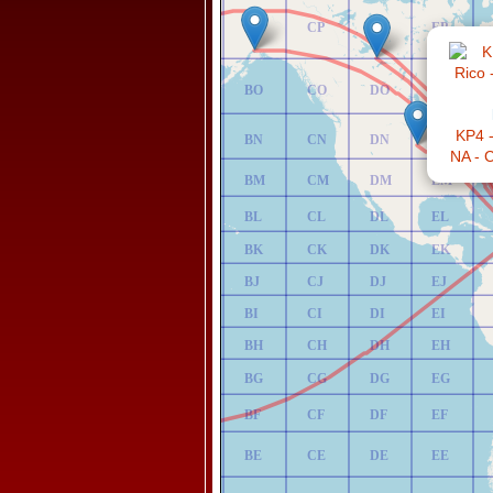
AP
BP
CP
DP
EP
AO
BO
CO
DO
EO
KP4 -
AN
BN
CN
DN
EN
NA - C
AM
BM
CM
DM
EM
AL
BL
CL
DL
EL
AK
BK
CK
DK
EK
AJ
BJ
CJ
DJ
EJ
AI
BI
CI
DI
EI
AH
BH
CH
DH
EH
AG
BG
CG
DG
EG
AF
BF
CF
DF
EF
AE
BE
CE
DE
EE