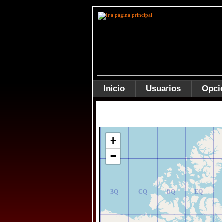
Inicio
Usuarios
Opci
AR
BR
CR
DR
ER
+
−
AQ
BQ
CQ
DQ
EQ