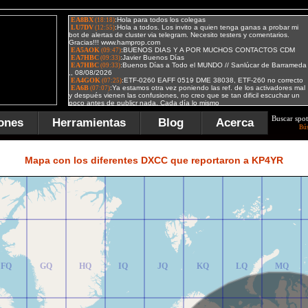
Buscar spot
ones
Herramientas
Blog
Acerca
Bú
FR
GR
HR
IR
JR
KR
LR
MR
Mapa con los diferentes DXCC que reportaron a KP4YR
FQ
GQ
HQ
IQ
JQ
KQ
LQ
MQ