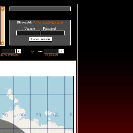
Bienvenido:
Click para registrarse
Usuario Password
qrz.com
squeda avanzada
Ir a qrz.com
NR
OR
PR
QR
RR
NQ
OQ
PQ
QQ
RQ