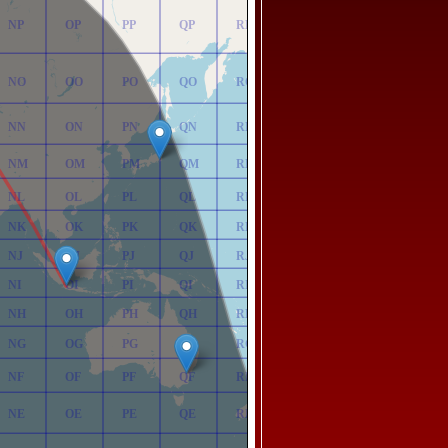
NP
OP
PP
QP
RP
NO
OO
PO
QO
RO
NN
ON
PN
QN
RN
NM
OM
PM
QM
RM
NL
OL
PL
QL
RL
NK
OK
PK
QK
RK
NJ
OJ
PJ
QJ
RJ
NI
OI
PI
QI
RI
NH
OH
PH
QH
RH
NG
OG
PG
QG
RG
NF
OF
PF
QF
RF
NE
OE
PE
QE
RE