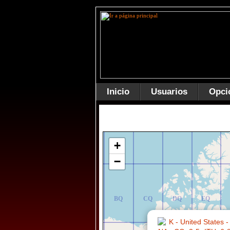
Inicio
Usuarios
Opci
AR
BR
CR
DR
ER
+
−
AQ
BQ
CQ
DQ
EQ