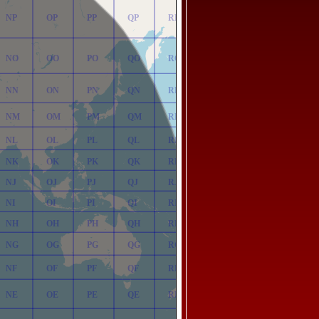
NP
OP
PP
QP
RP
NO
OO
PO
QO
RO
NN
ON
PN
QN
RN
NM
OM
PM
QM
RM
NL
OL
PL
QL
RL
NK
OK
PK
QK
RK
NJ
OJ
PJ
QJ
RJ
NI
OI
PI
QI
RI
NH
OH
PH
QH
RH
NG
OG
PG
QG
RG
NF
OF
PF
QF
RF
NE
OE
PE
QE
RE