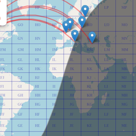
FP
GP
HP
IP
JP
KP
LP
MP
8
FO
GO
HO
IO
JO
KO
LO
MO
FN
GN
HN
IN
JN
KN
LN
MN
FM
GM
HM
IM
JM
KM
LM
MM
FL
GL
HL
IL
JL
KL
LL
ML
FK
GK
HK
IK
JK
KK
LK
MK
FJ
GJ
HJ
IJ
JJ
KJ
LJ
MJ
FI
GI
HI
II
JI
KI
LI
MI
FH
GH
HH
IH
JH
KH
LH
MH
FG
GG
HG
IG
JG
KG
LG
MG
FF
GF
HF
IF
JF
KF
LF
MF
FE
GE
HE
IE
JE
KE
LE
ME