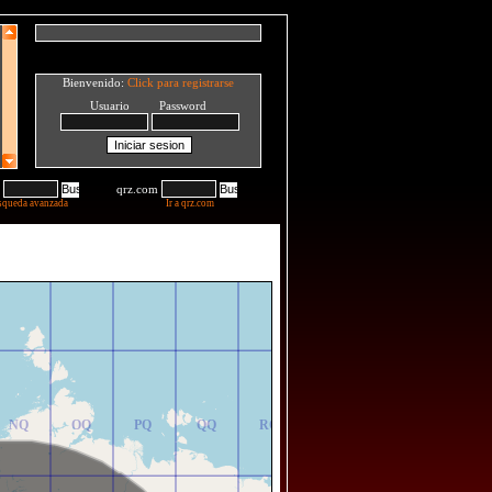
Bienvenido:
Click para registrarse
Usuario Password
qrz.com
squeda avanzada
Ir a qrz.com
NR
OR
PR
QR
RR
NQ
OQ
PQ
QQ
RQ