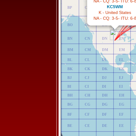
KC5WM
AP
BP
CP
DP
EP
K - United States
NA - CQ: 3-5- ITU: 6-
AO
BO
CO
DO
EO
AN
BN
CN
DN
EN
AM
BM
CM
DM
EM
AL
BL
CL
DL
EL
AK
BK
CK
DK
EK
AJ
BJ
CJ
DJ
EJ
AI
BI
CI
DI
EI
AH
BH
CH
DH
EH
AG
BG
CG
DG
EG
AF
BF
CF
DF
EF
AE
BE
CE
DE
EE