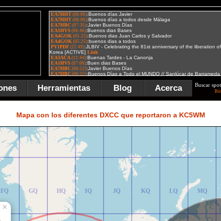
Buscar spot
ones
Herramientas
Blog
Acerca
Bú
FR
GR
HR
IR
JR
KR
LR
MR
Mapa con los diferentes DXCC que reportaron a KC5WM
FQ
GQ
HQ
IQ
JQ
KQ
LQ
MQ
×