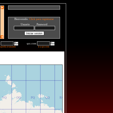
Bienvenido:
Click para registrarse
Usuario Password
qrz.com
squeda avanzada
Ir a qrz.com
NR
OR
PR
QR
RR
NQ
OQ
PQ
QQ
RQ