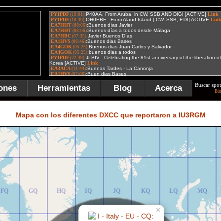
Buscar spot
ones
Herramientas
Blog
Acerca
Bú
FR
GR
HR
IR
JR
KR
LR
MR
Mapa con los diferentes DXCC que reportaron a IU3RGM
FQ
GQ
HQ
IQ
JQ
KQ
LQ
MQ
×