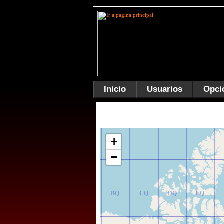
Inicio
Usuarios
Opci
AR
BR
CR
DR
ER
+
−
AQ
BQ
CQ
DQ
EQ