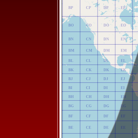
AP
BP
CP
DP
EP
AO
BO
CO
DO
EO
AN
BN
CN
DN
EN
AM
BM
CM
DM
EM
AL
BL
CL
DL
EL
AK
BK
CK
DK
EK
AJ
BJ
CJ
DJ
EJ
AI
BI
CI
DI
EI
AH
BH
CH
DH
EH
AG
BG
CG
DG
EG
AF
BF
CF
DF
EF
AE
BE
CE
DE
EE