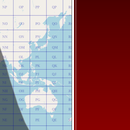
NP
OP
PP
QP
RP
NO
OO
PO
QO
RO
NN
ON
PN
QN
RN
NM
OM
PM
QM
RM
NL
OL
PL
QL
RL
NK
OK
PK
QK
RK
NJ
OJ
PJ
QJ
RJ
NI
OI
PI
QI
RI
NH
OH
PH
QH
RH
NG
OG
PG
QG
RG
NF
OF
PF
QF
RF
NE
OE
PE
QE
RE