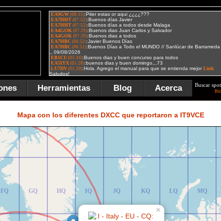
Buscar spot
ones
Herramientas
Blog
Acerca
Bú
FR
GR
HR
IR
JR
KR
LR
MR
Mapa con los diferentes DXCC que reportaron a IT9VCE
FQ
GQ
HQ
IQ
JQ
KQ
LQ
MQ
×