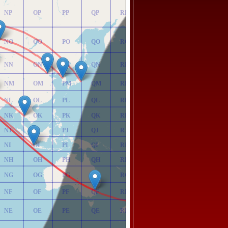
NP
OP
PP
QP
RP
NO
OO
PO
QO
RO
NN
ON
PN
QN
RN
NM
OM
PM
QM
RM
NL
OL
PL
QL
RL
NK
OK
PK
QK
RK
NJ
OJ
PJ
QJ
RJ
NI
OI
PI
QI
RI
NH
OH
PH
QH
RH
NG
OG
PG
QG
RG
NF
OF
PF
QF
RF
NE
OE
PE
QE
RE