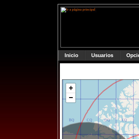
Inicio
Usuarios
Opci
AR
BR
CR
DR
ER
+
−
AQ
BQ
CQ
DQ
EQ