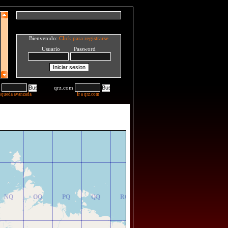
Bienvenido:
Click para registrarse
Usuario Password
qrz.com
squeda avanzada
Ir a qrz.com
NR
OR
PR
QR
RR
NQ
OQ
PQ
QQ
RQ