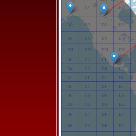
AP
BP
CP
DP
EP
AO
BO
CO
DO
EO
AN
BN
CN
DN
EN
AM
BM
CM
DM
EM
AL
BL
CL
DL
EL
AK
BK
CK
DK
EK
AJ
BJ
CJ
DJ
EJ
AI
BI
CI
DI
EI
AH
BH
CH
DH
EH
AG
BG
CG
DG
EG
AF
BF
CF
DF
EF
AE
BE
CE
DE
EE