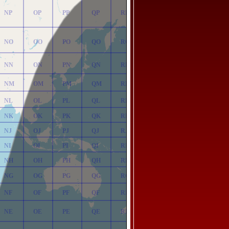
NP
OP
PP
QP
RP
NO
OO
PO
QO
RO
NN
ON
PN
QN
RN
NM
OM
PM
QM
RM
NL
OL
PL
QL
RL
NK
OK
PK
QK
RK
NJ
OJ
PJ
QJ
RJ
NI
OI
PI
QI
RI
NH
OH
PH
QH
RH
NG
OG
PG
QG
RG
NF
OF
PF
QF
RF
NE
OE
PE
QE
RE