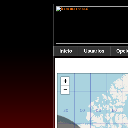
Inicio
Usuarios
Opci
AR
BR
CR
DR
ER
+
−
AQ
BQ
CQ
DQ
EQ