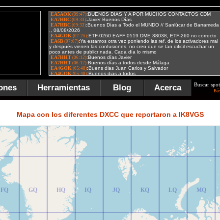
Buscar spot
ones
Herramientas
Blog
Acerca
Bú
FR
GR
HR
IR
JR
KR
LR
MR
Mapa con los diferentes DXCC que reportaron a IK8VGS
FQ
GQ
HQ
IQ
JQ
KQ
LQ
MQ