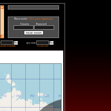
Bienvenido:
Click para registrarse
Usuario Password
qrz.com
squeda avanzada
Ir a qrz.com
NR
OR
PR
QR
RR
NQ
OQ
PQ
QQ
RQ