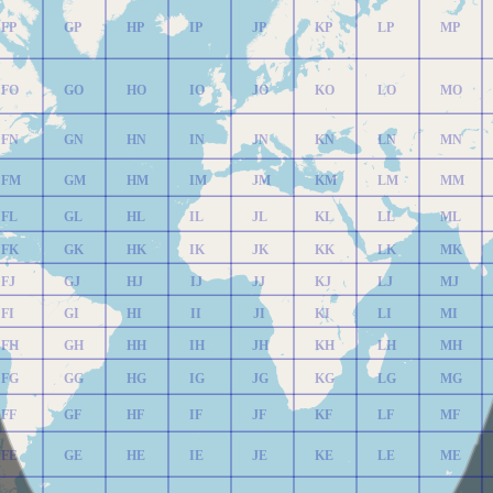
FP
GP
HP
IP
JP
KP
LP
MP
FO
GO
HO
IO
JO
KO
LO
MO
FN
GN
HN
IN
JN
KN
LN
MN
FM
GM
HM
IM
JM
KM
LM
MM
FL
GL
HL
IL
JL
KL
LL
ML
FK
GK
HK
IK
JK
KK
LK
MK
FJ
GJ
HJ
IJ
JJ
KJ
LJ
MJ
FI
GI
HI
II
JI
KI
LI
MI
FH
GH
HH
IH
JH
KH
LH
MH
FG
GG
HG
IG
JG
KG
LG
MG
FF
GF
HF
IF
JF
KF
LF
MF
FE
GE
HE
IE
JE
KE
LE
ME