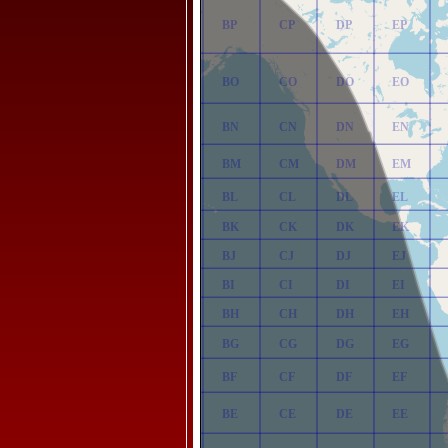
AP
BP
CP
DP
EP
AO
BO
CO
DO
EO
AN
BN
CN
DN
EN
AM
BM
CM
DM
EM
AL
BL
CL
DL
EL
AK
BK
CK
DK
EK
AJ
BJ
CJ
DJ
EJ
AI
BI
CI
DI
EI
AH
BH
CH
DH
EH
AG
BG
CG
DG
EG
AF
BF
CF
DF
EF
AE
BE
CE
DE
EE