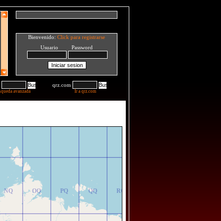
Bienvenido:
Click para registrarse
Usuario Password
qrz.com
squeda avanzada
Ir a qrz.com
NR
OR
PR
QR
RR
NQ
OQ
PQ
QQ
RQ