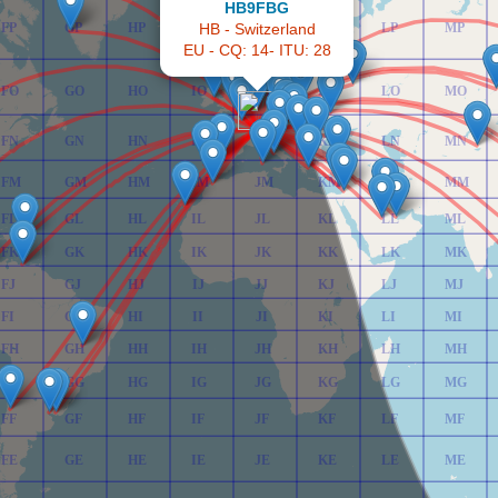
HB9FBG
FP
GP
HP
IP
HB - Switzerland
JP
KP
LP
MP
EU - CQ: 14- ITU: 28
FO
GO
HO
IO
JO
KO
LO
MO
FN
GN
HN
IN
JN
KN
LN
MN
FM
GM
HM
IM
JM
KM
LM
MM
FL
GL
HL
IL
JL
KL
LL
ML
FK
GK
HK
IK
JK
KK
LK
MK
FJ
GJ
HJ
IJ
JJ
KJ
LJ
MJ
FI
GI
HI
II
JI
KI
LI
MI
FH
GH
HH
IH
JH
KH
LH
MH
FG
GG
HG
IG
JG
KG
LG
MG
FF
GF
HF
IF
JF
KF
LF
MF
FE
GE
HE
IE
JE
KE
LE
ME