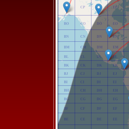
AP
BP
CP
DP
EP
AO
BO
CO
DO
EO
AN
BN
CN
DN
EN
AM
BM
CM
DM
EM
AL
BL
CL
DL
EL
AK
BK
CK
DK
EK
AJ
BJ
CJ
DJ
EJ
AI
BI
CI
DI
EI
AH
BH
CH
DH
EH
AG
BG
CG
DG
EG
AF
BF
CF
DF
EF
AE
BE
CE
DE
EE