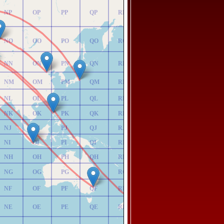
NP
OP
PP
QP
RP
NO
OO
PO
QO
RO
NN
ON
PN
QN
RN
NM
OM
PM
QM
RM
NL
OL
PL
QL
RL
NK
OK
PK
QK
RK
NJ
OJ
PJ
QJ
RJ
NI
OI
PI
QI
RI
NH
OH
PH
QH
RH
NG
OG
PG
QG
RG
NF
OF
PF
QF
RF
NE
OE
PE
QE
RE