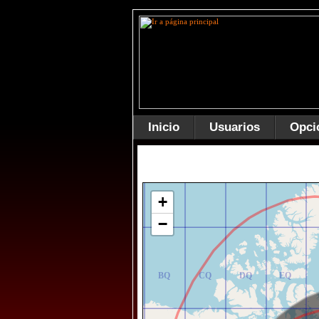
Inicio
Usuarios
Opci
AR
BR
CR
DR
ER
+
−
AQ
BQ
CQ
DQ
EQ