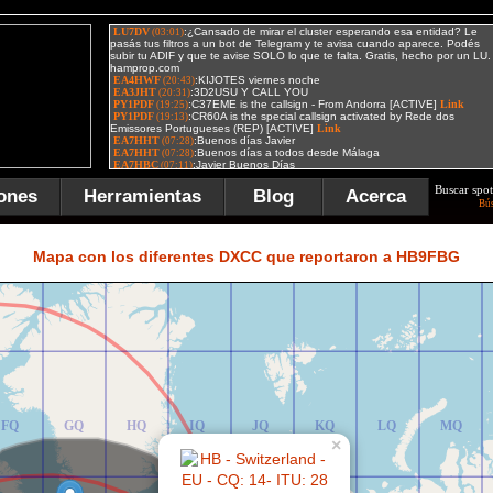
Buscar spot
ones
Herramientas
Blog
Acerca
Bú
FR
GR
HR
IR
JR
KR
LR
MR
Mapa con los diferentes DXCC que reportaron a HB9FBG
FQ
GQ
HQ
IQ
JQ
KQ
LQ
MQ
×