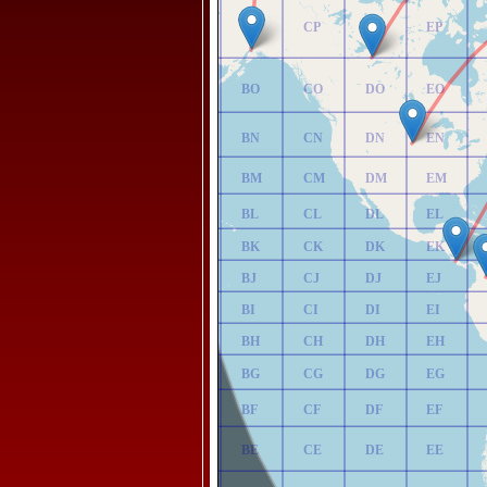
AP
BP
CP
DP
EP
AO
BO
CO
DO
EO
AN
BN
CN
DN
EN
AM
BM
CM
DM
EM
AL
BL
CL
DL
EL
AK
BK
CK
DK
EK
AJ
BJ
CJ
DJ
EJ
AI
BI
CI
DI
EI
AH
BH
CH
DH
EH
AG
BG
CG
DG
EG
AF
BF
CF
DF
EF
AE
BE
CE
DE
EE