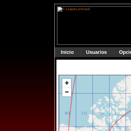
Inicio
Usuarios
Opci
AR
BR
CR
DR
ER
+
−
AQ
BQ
CQ
DQ
EQ