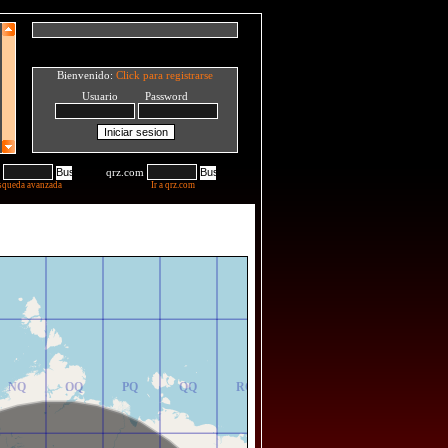
Bienvenido:
Click para registrarse
Usuario Password
qrz.com
squeda avanzada
Ir a qrz.com
NR
OR
PR
QR
RR
NQ
OQ
PQ
QQ
RQ