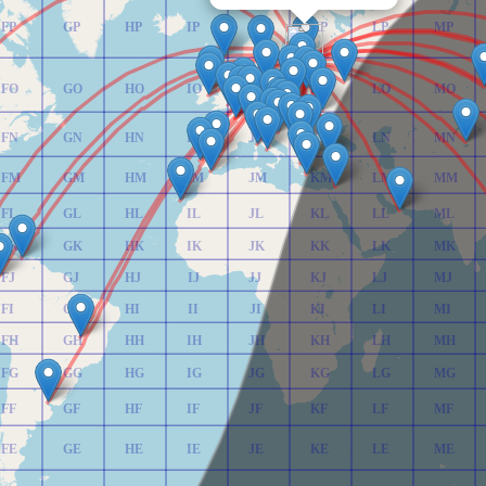
FP
GP
HP
IP
JP
KP
LP
MP
FO
GO
HO
IO
JO
KO
LO
MO
FN
GN
HN
IN
JN
KN
LN
MN
FM
GM
HM
IM
JM
KM
LM
MM
FL
GL
HL
IL
JL
KL
LL
ML
FK
GK
HK
IK
JK
KK
LK
MK
FJ
GJ
HJ
IJ
JJ
KJ
LJ
MJ
FI
GI
HI
II
JI
KI
LI
MI
FH
GH
HH
IH
JH
KH
LH
MH
FG
GG
HG
IG
JG
KG
LG
MG
FF
GF
HF
IF
JF
KF
LF
MF
FE
GE
HE
IE
JE
KE
LE
ME