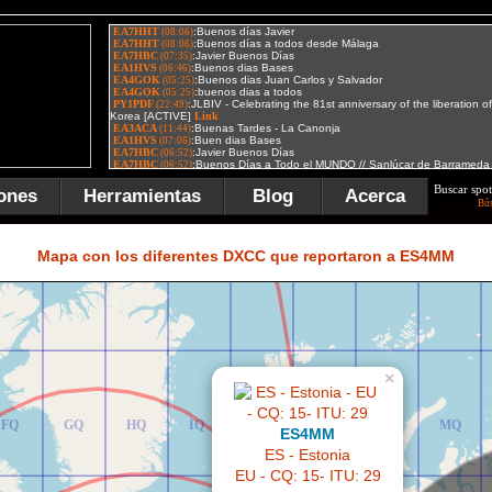
Buscar spot
ones
Herramientas
Blog
Acerca
Bú
FR
GR
HR
IR
JR
KR
LR
MR
Mapa con los diferentes DXCC que reportaron a ES4MM
×
FQ
GQ
HQ
IQ
JQ
KQ
LQ
MQ
ES4MM
ES - Estonia
EU - CQ: 15- ITU: 29