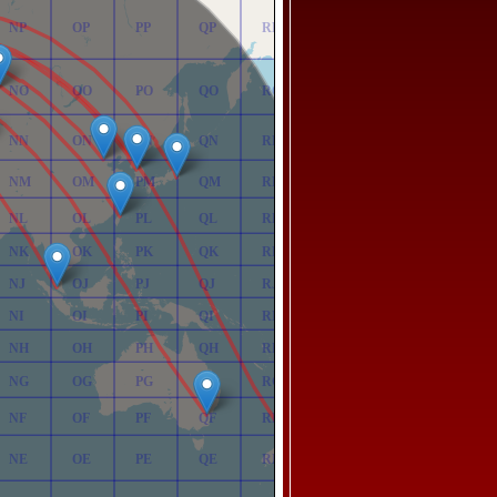
NP
OP
PP
QP
RP
NO
OO
PO
QO
RO
NN
ON
PN
QN
RN
NM
OM
PM
QM
RM
NL
OL
PL
QL
RL
NK
OK
PK
QK
RK
NJ
OJ
PJ
QJ
RJ
NI
OI
PI
QI
RI
NH
OH
PH
QH
RH
NG
OG
PG
QG
RG
NF
OF
PF
QF
RF
NE
OE
PE
QE
RE